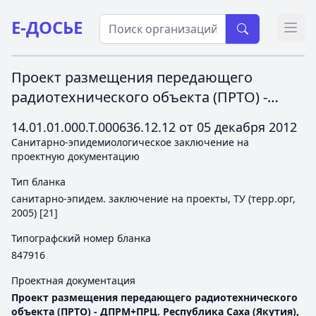
Е-ДОСЬЕ
Откр
Проект размещения передающего
радиотехнического объекта (ПРТО) -
ДПРМ+ПРЦ. Республика Саха (Якутия),
14.01.01.000.Т.000636.12.12 от
05 декабря 2012
Усть-Янский район, п. Депутатский,
Санитарно-эпидемиологическое заключение на
аэропорт, согласно приложению.
проектную документацию
Тип бланка
санитарно-эпидем. заключение на проекты, ТУ (терр.орг,
2005) [21]
Типографский номер бланка
847916
Проектная документация
Проект размещения передающего радиотехнического
объекта (ПРТО) - ДПРМ+ПРЦ. Республика Саха (Якутия),