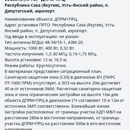
Республика Саха (Якутия), Усть-Янский район, п.
Депутатский, аэропорт.
Наименование объекта: ДПРМ+ПРЦ.
Адрес установки ПРТО: Республика Саха (Якутия), Усть-
Янский район, п. Депутатский, аэропорт.
Год ввода в эксплуатацию: не указан
Тип антенны:ВГДШ-48-34/16-1, АЗМ-20.
Мощность: 1000 Вт, 400 Вт, 0,32 Вт.
Частота излучения: 1,5-30 МГц; 0,19-1,75 МГц.
Высота установки: 12 м, 16,5 м.
Режим работы: Круглосуточно
В материалах представлен ситуационный план.
Санитарно-защитная зона (СЗЗ) в диапазоне ВЧ (ПИРС
ПТ-1000 ПРМ) отсутствует, а ЗОЗ на высоте 20м достигвет
40 м от источников ЭМИ. Расчетная санитарно-защитная
зона и зона ограничесния застройки на высоте 10м для
объекта ДПРМ+ПРЦ в диапазоне СЧ составляет 10 и 12м от
источника ЭМП соответственно. Ближайшая жилая
застройка расположена: от границы участка КДП МВЛ на
расстоянии 280м в восточном направлении, от границы
участка ДПРМ+ПРЦ на расстоянии 500м в юго-восточном
направлении.