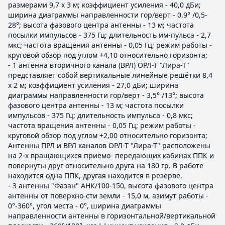
размерами 9,7 х 3 м; коэффициент усиления - 40,0 дБи;
ширина диаграммы направленности гор/верт - 0,9° /0,5-
28°; высота фазового центра антенны - 13 м; частота
посылки импульсов - 375 Гц; длительность им-пульса - 2,7
мкс; частота вращения антенны - 0,05 Гц; режим работы -
круговой обзор под углом +4,10 относительно горизонта;
- 1 антенна вторичного канала (ВРЛ) ОРЛ-Т "Лира-Т"
представляет собой вертикальные линейные решётки 8,4
х 2 м; коэффициент усиления - 27,0 дБи; ширина
диаграммы направленности гор/верт - 3,5° /13°; высота
фазового центра антенны - 13 м; частота посылки
импульсов - 375 Гц; длительность импульса - 0,8 мкс;
частота вращения антенны - 0,05 Гц; режим работы -
круговой обзор под углом +2,00 относительно горизонта;
Антенны ПРЛ и ВРЛ каналов ОРЛ-Т "Лира-Т" расположены
на 2-х вращающихся приёмо- передающих кабинах ППК и
повернуты друг относительно друга на 180 гр. В работе
находится одна ППК, другая находится в резерве.
- 3 антенны "Фазан" АНК/100-150, высота фазового центра
антенны от поверхно-сти земли - 15,0 м, азимут работы -
0°-360°, угол места - 0°, ширина диаграммы
направленности антенны в горизонтальной/вертикальной