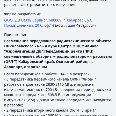
расчеты электромагнитного излучения.
Фирма-разработчик
ООО "ДВ Связь Сервис", 680009, г. Хабаровск, ул.
Промышленная, 20 б, оф.14
(
Российская Федерация
)
Приложение
Размещение передающего радиотехнического объекта
Николаевского - на - Амуре центра ОВД филиала
"Аэронавигация ДВ":Передающий центр (ПРЦ)
совмещенный с обзорным радиолокатором-трассовым
(ОРЛ-Т) Хабаровский край, Охотский район, п.
Аэропорт, огороженна
Всего передатчиков в работе - 14 (5 в резерве):
- 3 передатчика первичного канала ОРЛ-Т "Лира-Т"
работают в диапазоне 2830-3110 МГц, импульсная
излучаемая мощность 700 кВт, средняя за период посылки
мощность передатчика 508,5 Вт, тип модуляции
импульсная (ИМ). Дополнительно 3передатчика находятся
в резерве;
- 2 передатчика вторичного канала ОРЛ-Т "Лира-Т"
работают в диапазоне 1030 МГц, импульсная излучаемая