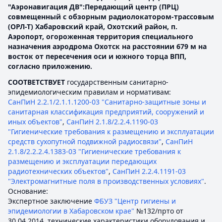
"Аэронавигация ДВ":Передающий центр (ПРЦ)
совмещенный с обзорным радиолокатором-трассовым
(ОРЛ-Т) Хабаровский край, Охотский район, п.
Аэропорт, огороженная территория специального
назначения аэродрома Охотск на расстоянии 679 м на
восток от пересечения оси и южного торца ВПП,
согласно приложению.
СООТВЕТСТВУЕТ
государственным санитарно-
эпидемиологическим правилам и нормативам:
СанПиН 2.2.1/2.1.1.1200-03 "Санитарно-защитные зоны и
санитарная классификация предприятий, сооружений и
иных объектов"
,
СанПиН 2.1.8/2.2.4.1190-03
"Гигиенические требования к размещению и эксплуатации
средств сухопутной подвижной радиосвязи"
,
СанПиН
2.1.8/2.2.2.4.1383-03 "Гигиенические требования к
размещению и эксплуатации передающих
радиотехнических объектов"
,
СанПиН 2.2.4.1191-03
"Электромагнитные поля в производственных условиях"
.
Основание:
Экспертное заключение
ФБУЗ "Центр гигиены и
эпидемиологии в Хабаровском крае"
№132/прто от
30.04.2014, технические характеристики оборудования и