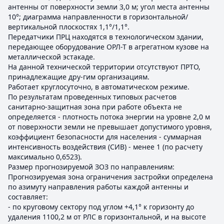
антенны от поверхности земли 3,0 м; угол места антенны
10°; диаграмма направленности в горизонтальной/
вертикальной плоскостях 1,1°/1,1°.
Передатчики ПРЦ находятся в технологическом здании,
передающее оборудование ОРЛ-Т в агрегатном кузове на
металлической эстакаде.
На данной технической территории отсутствуют ПРТО,
принадлежащие дру-гим организациям.
Работает круглосуточно, в автоматическом режиме.
По результатам проведенных типовых расчетов
санитарно-защитная зона при работе объекта не
определяется - плотность потока энергии на уровне 2,0 м
от поверхности земли не превышает допустимого уровня,
коэффициент безопасности для населения - суммарная
интенсивность воздействия (СИВ) - менее 1 (по расчету
максимально 0,6523).
Размер прогнозируемой ЗОЗ по направлениям:
Прогнозируемая зона ограничения застройки определена
по азимуту направления работы каждой антенны и
составляет:
- по круговому сектору под углом +4,1° к горизонту до
удаления 1100,2 м от РЛС в горизонтальной, и на высоте