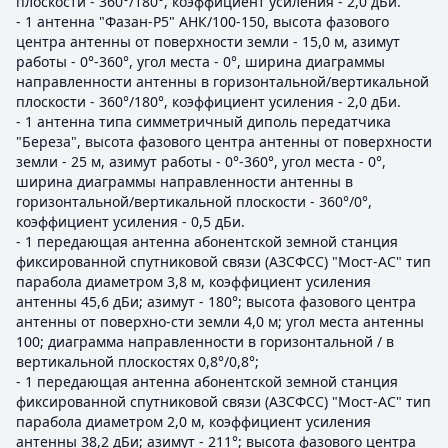
плоскости - 360°/180°, коэффициент усиления - 2,0 дБи.
- 1 антенна "Фазан-Р5" АНК/100-150, высота фазового
центра антенны от поверхности земли - 15,0 м, азимут
работы - 0°-360°, угол места - 0°, ширина диаграммы
направленности антенны в горизонтальной/вертикальной
плоскости - 360°/180°, коэффициент усиления - 2,0 дБи.
- 1 антенна типа симметричный диполь передатчика
"Береза", высота фазового центра антенны от поверхности
земли - 25 м, азимут работы - 0°-360°, угол места - 0°,
ширина диаграммы направленности антенны в
горизонтальной/вертикальной плоскости - 360°/0°,
коэффициент усиления - 0,5 дБи.
- 1 передающая антенна абонентской земной станция
фиксированной спутниковой связи (АЗСФСС) "Мост-АС" тип
парабола диаметром 3,8 м, коэффициент усиления
антенны 45,6 дБи; азимут - 180°; высота фазового центра
антенны от поверхно-сти земли 4,0 м; угол места антенны
100; диаграмма направленности в горизонтальной / в
вертикальной плоскостях 0,8°/0,8°;
- 1 передающая антенна абонентской земной станция
фиксированной спутниковой связи (АЗСФСС) "Мост-АС" тип
парабола диаметром 2,0 м, коэффициент усиления
антенны 38,2 дБи; азимут - 211°; высота фазового центра