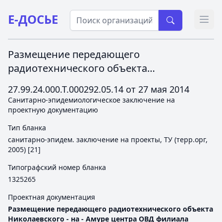
Е-ДОСЬЕ
Откр
Размещение передающего
радиотехнического объекта
Николаевского - на - Амуре центра ОВД
27.99.24.000.Т.000292.05.14 от
27 мая 2014
филиала "Аэронавигация
Санитарно-эпидемиологическое заключение на
ДВ":Передающий центр (ПРЦ)
проектную документацию
совмещенный с обзорным
Тип бланка
радиолокатором-трассовым (ОРЛ-Т)
санитарно-эпидем. заключение на проекты, ТУ (терр.орг,
Хабаровский край, Охотский район, п.
2005) [21]
Аэропорт, огороженная территория
Типографский номер бланка
специального назначения аэродрома
1325265
Охотск на расстоянии 679 м на восток от
Проектная документация
пересечения оси и южного торца ВПП,
Размещение передающего радиотехнического объекта
согласно приложению.
Николаевского - на - Амуре центра ОВД филиала