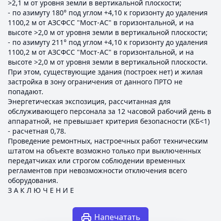
>2,1 м от уровня земли в вертикальной плоскости;
- по азимуту 180° под углом +4,10 к горизонту до удаления
1100,2 м от АЗСФСС "Мост-АС" в горизонтальной, и на
высоте >2,0 м от уровня земли в вертикальной плоскости;
- по азимуту 211° под углом +4,10 к горизонту до удаления
1100,2 м от АЗСФСС "Мост-АС" в горизонтальной, и на
высоте >2,0 м от уровня земли в вертикальной плоскости.
При этом, существующие здания (построек нет) и жилая
застройка в зону ограничения от данного ПРТО не
попадают.
Энергетическая экспозиция, рассчитанная для
обслуживающего персонала за 12 часовой рабочий день в
аппаратной, не превышает критерия безопасности (КБ<1)
- расчетная 0,78.
Проведение ремонтных, настроечных работ техническим
штатом на объекте возможно только при выключенных
передатчиках или строгом соблюдении временных
регламентов при невозможности отключения всего
оборудования.
З А К Л Ю Ч Е Н И Е
Напечатать