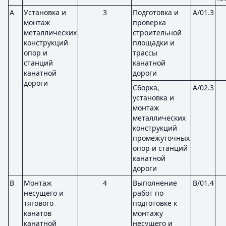
A
Установка и
3
Подготовка и
A/01.3
монтаж
проверка
металлических
строительной
конструкций
площадки и
опор и
трассы
станций
канатной
канатной
дороги
дороги
Сборка,
A/02.3
установка и
монтаж
металлических
конструкций
промежуточных
опор и станций
канатной
дороги
B
Монтаж
4
Выполнение
B/01.4
несущего и
работ по
тягового
подготовке к
канатов
монтажу
канатной
несущего и