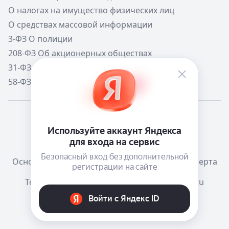
О налогах на имущество физических лиц
О средствах массовой информации
3-ФЗ О полиции
208-ФЗ Об акционерных обществах
31-ФЗ О мобилизации в РФ
58-ФЗ О системе государственной службы РФ
Мне повезёт!
Справочная
Телеграм канал о сервисе
Основания размещения информации
Оферта
Тема:
Как в системе
mail@e-ecolog.ru
Е-Досье
, 2015-2026