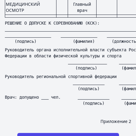
МЕДИЦИНСКИЙ
Главный
ОСМОТР
врач
РЕШЕНИЕ О ДОПУСКЕ К СОРЕВНОВАНИЮ (КСК):
______________________________________________________
___________________    _______________    ____________
    (подпись)               (фамилия)       (должность
Руководитель органа исполнительной власти субъекта Рос
Федерации в области физической культуры и спорта
                          ________________     _______
                             (подпись)          (фамил
Руководитель региональной спортивной федерации
                            _____________      _______
                              (подпись)         (фамил
Врач: допущено ___ чел.       _____________     ______
                                (подпись)        (фами
Приложение 2