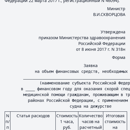
Федерации 22 марта 2017 г., регистрационный N 46094).
Министр
В.И.СКВОРЦОВА
Утверждена
приказом Министерства здравоохранения
Российской Федерации
от 8 июня 2017 г. N 318н
Форма
                                  Заявка
             на объем финансовых средств, необходимых 
        ______________________________________________
               (наименование субъекта Российской Федер
       в ____ финансовом году для оказания скорой спец
        медицинской помощи гражданам, проживающим в тр
          районах Российской Федерации, с применением 
                            судна на дежурстве
N
Статья расходов
Стоимость
Количество
Итоговая
п/
1 часа,
часов на
стоимость
п
руб.
расчетный
на