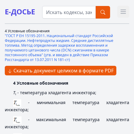
Е-ДОСЬЕ
Откр
4 Условные обозначения
"ГОСТ Р ЕН 15195-2011. Национальный стандарт Российской
Федерации. Нефтепродукты жидкие. Средние дистиллятные
топлива. Метод определения задержки воспламенения и
получаемого цетанового числа (DCN) сжиганием в камере
постоянного объема" (утв. и введен в действие Приказом
Росстандарта от 13.07.2011 N 181-ст)
Скачать документ целиком в формате PDF
4 Условные обозначения
T
- температура хладагента инжектора;
i
- минимальная температура хладагента
инжектора;
- максимальная температура хладагента
инжектора;