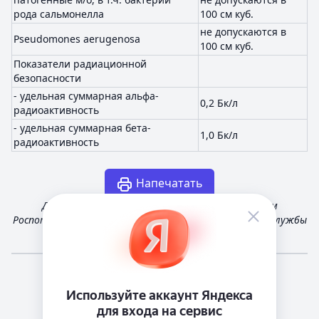
рода сальмонелла
100 см куб.
не допускаются в
Pseudomones aerugenosa
100 см куб.
Показатели радиационной
безопасности
- удельная суммарная альфа-
0,2 Бк/л
радиоактивность
- удельная суммарная бета-
1,0 Бк/л
радиоактивность
Напечатать
Документ получен с сервера поиска по Реестрам
Роспотребнадзора и санитарно-эпидемиологической службы
России
Мне повезёт!
Справочная
Телеграм канал о сервисе