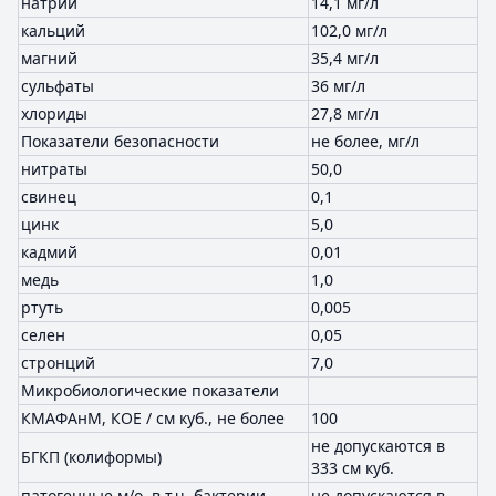
натрий
14,1 мг/л
кальций
102,0 мг/л
магний
35,4 мг/л
сульфаты
36 мг/л
хлориды
27,8 мг/л
Показатели безопасности
не более, мг/л
нитраты
50,0
свинец
0,1
цинк
5,0
кадмий
0,01
медь
1,0
ртуть
0,005
селен
0,05
стронций
7,0
Микробиологические показатели
КМАФАнМ, КОЕ / см куб., не более
100
не допускаются в
БГКП (колиформы)
333 см куб.
патогенные м/о, в т.ч. бактерии
не допускаются в