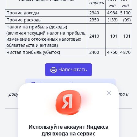
строки
год
год
Прочие доходы
2340
4 984
5 100
Прочие расходы
2350
(133)
(99)
Налоги на прибыль (доходы)
(включая текущий налог на прибыль,
2410
101
131
изменение отложенных налоговых
обязательств и активов)
Чистая прибыль (убыток)
2400
4 750
4 870
Напечатать
Другая случайная отчетность
Документ получен из открытых источников Росстата и
Федеральной налоговой службы России
Мне повезёт!
Справочная
Телеграм канал о сервисе