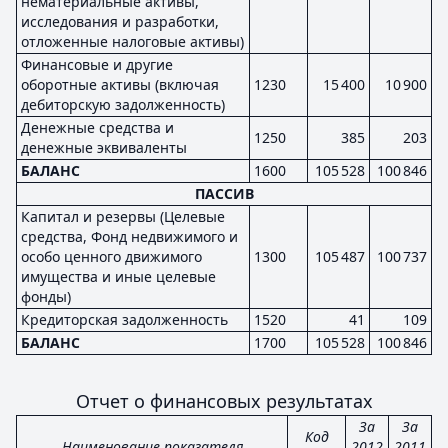
нематериальные активы,
исследования и разработки,
отложенные налоговые активы)
Финансовые и другие
оборотные активы (включая
1230
15 400
10 900
дебиторскую задолженность)
Денежные средства и
1250
385
203
денежные эквиваленты
БАЛАНС
1600
105 528
100 846
ПАССИВ
Капитал и резервы (Целевые
средства, Фонд недвижимого и
особо ценного движимого
1300
105 487
100 737
имущества и иные целевые
фонды)
Кредиторская задолженность
1520
41
109
БАЛАНС
1700
105 528
100 846
Отчет о финансовых результатах
За
За
Код
Наименование показателя
2012
2011