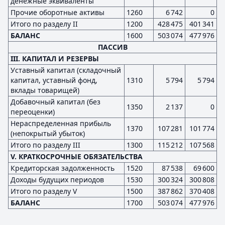
денежные эквиваленты
Прочие оборотные активы
1260
6 742
0
Итого по разделу II
1200
428 475
401 341
БАЛАНС
1600
503 074
477 976
ПАССИВ
III. КАПИТАЛ И РЕЗЕРВЫ
Уставный капитал (складочный
капитал, уставный фонд,
1310
5 794
5 794
вклады товарищей)
Добавочный капитал (без
1350
2 137
0
переоценки)
Нераспределенная прибыль
1370
107 281
101 774
(непокрытый убыток)
Итого по разделу III
1300
115 212
107 568
V. КРАТКОСРОЧНЫЕ ОБЯЗАТЕЛЬСТВА
Кредиторская задолженность
1520
87 538
69 600
Доходы будущих периодов
1530
300 324
300 808
Итого по разделу V
1500
387 862
370 408
БАЛАНС
1700
503 074
477 976