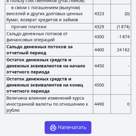
в пользу собственников (участников)
в связи с погашением (выкупом)
векселей и других долговых ценных
4323
(0)
бумаг, возврат кредитов и займов
прочие платежи
4329
(1 874)
Сальдо денежных потоков от
4300
-1 874
финансовых операций
Сальдо денежных потоков за
4400
24 162
отчетный период
Остаток денежных средств и
денежных эквивалентов на начало
4450
-
отчетного периода
Остаток денежных средств и
денежных эквивалентов на конец
4500
-
отчетного периода
Величина влияния изменений курса
иностранной валюты по отношению к
4490
0
рублю
Напечатать