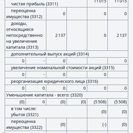
11 015
11 015
чистая прибыль (3311)
переоценка
0
0
0
имущества (3312)
доходы,
относящиеся
непосредственно
2 137
0
2 137
на увеличение
капитала (3313)
дополнительный выпуск акций (3314)
0
-
0
0
увеличение номинальной стоимости акций (3315)
0
-
0
0
реорганизация юридического лица (3316)
0
0
0
0
0
0
Уменьшение капитала - всего: (3320)
(0)
0
(0)
(0)
(5 508)
(5 508)
в том числе:
(0)
(0)
убыток (3321)
переоценка
(0)
(-)
(0)
имущества (3322)