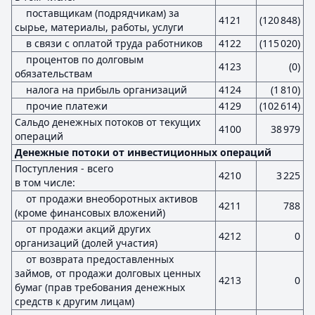
поставщикам (подрядчикам) за
4121
(120 848)
сырье, материалы, работы, услуги
в связи с оплатой труда работников
4122
(115 020)
процентов по долговым
4123
(0)
обязательствам
налога на прибыль организаций
4124
(1 810)
прочие платежи
4129
(102 614)
Сальдо денежных потоков от текущих
4100
38 979
операций
Денежные потоки от инвестиционных операций
Поступления - всего
4210
3 225
в том числе:
от продажи внеоборотных активов
4211
788
(кроме финансовых вложений)
от продажи акций других
4212
0
организаций (долей участия)
от возврата предоставленных
займов, от продажи долговых ценных
4213
0
бумаг (прав требования денежных
средств к другим лицам)