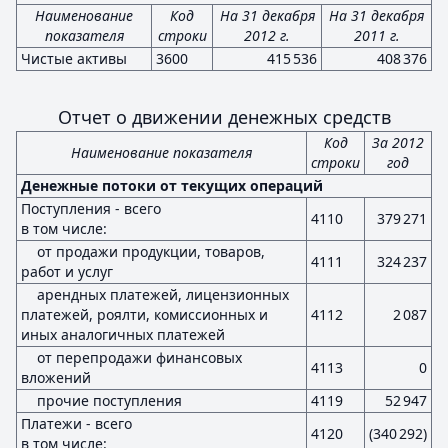
Наименование
Код
На 31 декабря
На 31 декабря
показателя
строки
2012 г.
2011 г.
Чистые активы
3600
415 536
408 376
Отчет о движении денежных средств
Код
За 2012
Наименование показателя
строки
год
Денежные потоки от текущих операций
Поступления - всего
4110
379 271
в том числе:
от продажи продукции, товаров,
4111
324 237
работ и услуг
арендных платежей, лицензионных
платежей, роялти, комиссионных и
4112
2 087
иных аналогичных платежей
от перепродажи финансовых
4113
0
вложений
прочие поступления
4119
52 947
Платежи - всего
4120
(340 292)
в том числе: