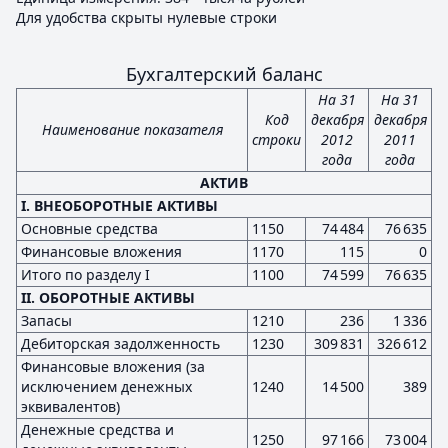
Для удобства скрыты нулевые строки
Бухгалтерский баланс
На 31
На 31
Код
декабря
декабря
Наименование показателя
строки
2012
2011
года
года
АКТИВ
I. ВНЕОБОРОТНЫЕ АКТИВЫ
Основные средства
1150
74 484
76 635
Финансовые вложения
1170
115
0
Итого по разделу I
1100
74 599
76 635
II. ОБОРОТНЫЕ АКТИВЫ
Запасы
1210
236
1 336
Дебиторская задолженность
1230
309 831
326 612
Финансовые вложения (за
исключением денежных
1240
14 500
389
эквивалентов)
Денежные средства и
1250
97 166
73 004