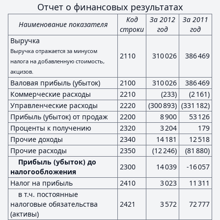
Отчет о финансовых результатах
Код
За 2012
За 2011
Наименование показателя
строки
год
год
Выручка
Выручка отражается за минусом
2110
310 026
386 469
налога на добавленную стоимость,
акцизов.
Валовая прибыль (убыток)
2100
310 026
386 469
Коммерческие расходы
2210
(233)
(2 161)
Управленческие расходы
2220
(300 893)
(331 182)
Прибыль (убыток) от продаж
2200
8 900
53 126
Проценты к получению
2320
3 204
179
Прочие доходы
2340
14 181
12 518
Прочие расходы
2350
(12 246)
(81 880)
Прибыль (убыток) до
2300
14 039
-16 057
налогообложения
Налог на прибыль
2410
3 023
11 311
в т.ч. постоянные
налоговые обязательства
2421
3 572
72 777
(активы)