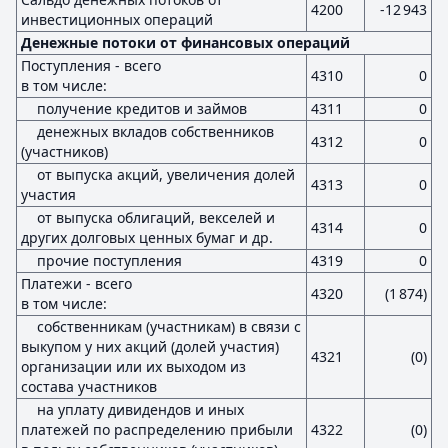
4200
-12 943
инвестиционных операций
Денежные потоки от финансовых операций
Поступления - всего
4310
0
в том числе:
получение кредитов и займов
4311
0
денежных вкладов собственников
4312
0
(участников)
от выпуска акций, увеличения долей
4313
0
участия
от выпуска облигаций, векселей и
4314
0
других долговых ценных бумаг и др.
прочие поступления
4319
0
Платежи - всего
4320
(1 874)
в том числе:
собственникам (участникам) в связи с
выкупом у них акций (долей участия)
4321
(0)
организации или их выходом из
состава участников
на уплату дивидендов и иных
платежей по распределению прибыли
4322
(0)