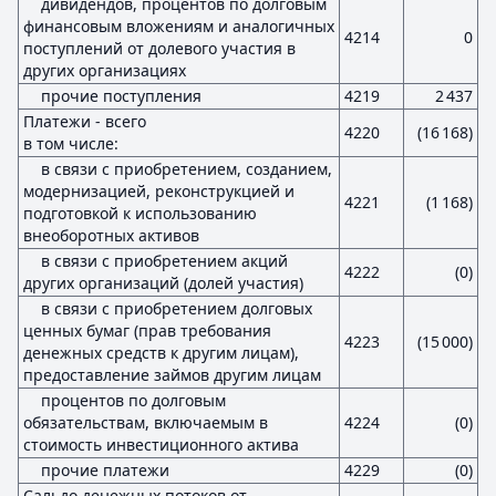
дивидендов, процентов по долговым
финансовым вложениям и аналогичных
4214
0
поступлений от долевого участия в
других организациях
прочие поступления
4219
2 437
Платежи - всего
4220
(16 168)
в том числе:
в связи с приобретением, созданием,
модернизацией, реконструкцией и
4221
(1 168)
подготовкой к использованию
внеоборотных активов
в связи с приобретением акций
4222
(0)
других организаций (долей участия)
в связи с приобретением долговых
ценных бумаг (прав требования
4223
(15 000)
денежных средств к другим лицам),
предоставление займов другим лицам
процентов по долговым
обязательствам, включаемым в
4224
(0)
стоимость инвестиционного актива
прочие платежи
4229
(0)
Сальдо денежных потоков от