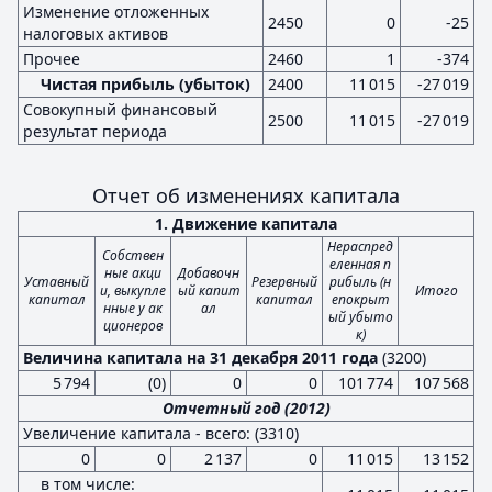
Изменение отложенных
2450
0
-25
налоговых активов
Прочее
2460
1
-374
Чистая прибыль (убыток)
2400
11 015
-27 019
Совокупный финансовый
2500
11 015
-27 019
результат периода
Отчет об изменениях капитала
1. Движение капитала
Нераспред
Собствен
еленная п
ные акци
Добавочн
Уставный
Резервный
рибыль (н
и, выкупле
ый капит
Итого
капитал
капитал
епокрыт
нные у ак
ал
ый убыто
ционеров
к)
Величина капитала на 31 декабря 2011 года
(3200)
5 794
(0)
0
0
101 774
107 568
Отчетный год (2012)
Увеличение капитала - всего: (3310)
0
0
2 137
0
11 015
13 152
в том числе: