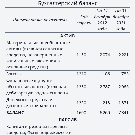
Бухгалтерский баланс
На 31
На 31
Код
декабря
декабря
Наименование показателя
строки
2012
2011
года
года
АКТИВ
Материальные внеоборотные
активы (включая основные
средства, незавершенные
1150
2 074
2 221
капитальные вложения в
основные средства)
Запасы
1210
1 186
783
Финансовые и другие
оборотные активы (включая
1230
2 787
2 966
дебиторскую задолженность)
Денежные средства и
1250
213
1 371
денежные эквиваленты
БАЛАНС
1600
6 260
7 341
ПАССИВ
Капитал и резервы (Целевые
средства, Фонд недвижимого и