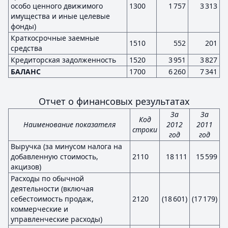
особо ценного движимого
1300
1 757
3 313
имущества и иные целевые
фонды)
Краткосрочные заемные
1510
552
201
средства
Кредиторская задолженность
1520
3 951
3 827
БАЛАНС
1700
6 260
7 341
Отчет о финансовых результатах
За
За
Код
Наименование показателя
2012
2011
строки
год
год
Выручка (за минусом налога на
добавленную стоимость,
2110
18 111
15 599
акцизов)
Расходы по обычной
деятельности (включая
себестоимость продаж,
2120
(18 601)
(17 179)
коммерческие и
управленческие расходы)