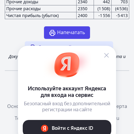
Прочие доходы
2340
442
703
Прочие расходы
2350
(1 508)
(4 536)
Чистая прибыль (убыток)
2400
-1 556
-5 413
Напечатать
Другая случайная отчетность
Документ получен из открытых источников Росстата и
Федеральной налоговой службы России
Мне повезёт!
Справочная
Телеграм канал о сервисе
Основания размещения информации
Оферта
Тема:
Как в системе
mail@e-ecolog.ru