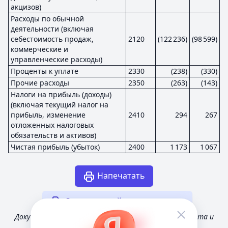
акцизов)
Расходы по обычной
деятельности (включая
себестоимость продаж,
2120
(122 236)
(98 599)
коммерческие и
управленческие расходы)
Проценты к уплате
2330
(238)
(330)
Прочие расходы
2350
(263)
(143)
Налоги на прибыль (доходы)
(включая текущий налог на
прибыль, изменение
2410
294
267
отложенных налоговых
обязательств и активов)
Чистая прибыль (убыток)
2400
1 173
1 067
Напечатать
Другая случайная отчетность
Документ получен из открытых источников Росстата и
Федеральной налоговой службы России