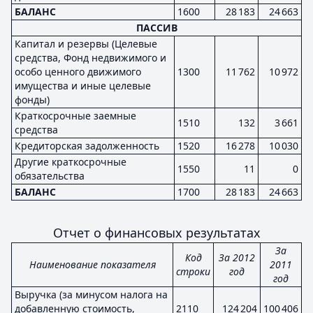
БАЛАНС
1600
28 183
24 663
ПАССИВ
Капитал и резервы (Целевые
средства, Фонд недвижимого и
особо ценного движимого
1300
11 762
10 972
имущества и иные целевые
фонды)
Краткосрочные заемные
1510
132
3 661
средства
Кредиторская задолженность
1520
16 278
10 030
Другие краткосрочные
1550
11
0
обязательства
БАЛАНС
1700
28 183
24 663
Отчет о финансовых результатах
За
Код
За 2012
Наименование показателя
2011
строки
год
год
Выручка (за минусом налога на
добавленную стоимость,
2110
124 204
100 406