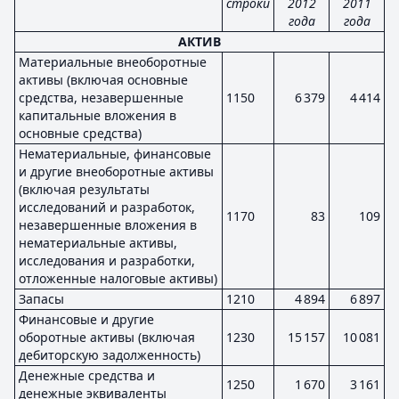
строки
2012
2011
года
года
АКТИВ
Материальные внеоборотные
активы (включая основные
средства, незавершенные
1150
6 379
4 414
капитальные вложения в
основные средства)
Нематериальные, финансовые
и другие внеоборотные активы
(включая результаты
исследований и разработок,
1170
83
109
незавершенные вложения в
нематериальные активы,
исследования и разработки,
отложенные налоговые активы)
Запасы
1210
4 894
6 897
Финансовые и другие
оборотные активы (включая
1230
15 157
10 081
дебиторскую задолженность)
Денежные средства и
1250
1 670
3 161
денежные эквиваленты