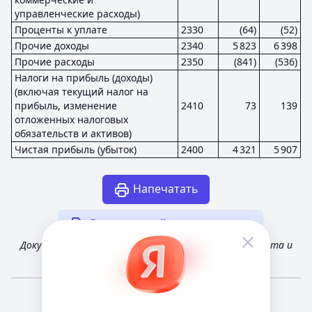
управленческие расходы)
Проценты к уплате
2330
(64)
(52)
Прочие доходы
2340
5 823
6 398
Прочие расходы
2350
(841)
(536)
Налоги на прибыль (доходы)
(включая текущий налог на
прибыль, изменение
2410
73
139
отложенных налоговых
обязательств и активов)
Чистая прибыль (убыток)
2400
4 321
5 907
Напечатать
Другая случайная отчетность
Документ получен из открытых источников Росстата и
Федеральной налоговой службы России
Мне повезёт!
Справочная