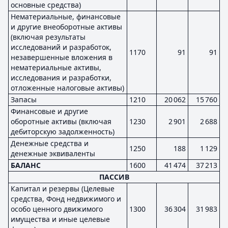
основные средства)
Нематериальные, финансовые
и другие внеоборотные активы
(включая результаты
исследований и разработок,
1170
91
91
незавершенные вложения в
нематериальные активы,
исследования и разработки,
отложенные налоговые активы)
Запасы
1210
20 062
15 760
Финансовые и другие
оборотные активы (включая
1230
2 901
2 688
дебиторскую задолженность)
Денежные средства и
1250
188
1 129
денежные эквиваленты
БАЛАНС
1600
41 474
37 213
ПАССИВ
Капитал и резервы (Целевые
средства, Фонд недвижимого и
особо ценного движимого
1300
36 304
31 983
имущества и иные целевые