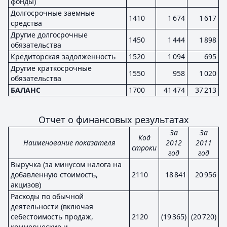
фонды)
Долгосрочные заемные
1410
1 674
1 617
средства
Другие долгосрочные
1450
1 444
1 898
обязательства
Кредиторская задолженность
1520
1 094
695
Другие краткосрочные
1550
958
1 020
обязательства
БАЛАНС
1700
41 474
37 213
Отчет о финансовых результатах
За
За
Код
Наименование показателя
2012
2011
строки
год
год
Выручка (за минусом налога на
добавленную стоимость,
2110
18 841
20 956
акцизов)
Расходы по обычной
деятельности (включая
себестоимость продаж,
2120
(19 365)
(20 720)
коммерческие и