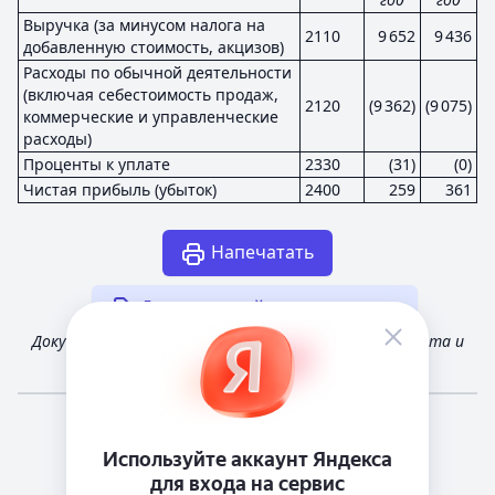
Выручка (за минусом налога на
2110
9 652
9 436
добавленную стоимость, акцизов)
Расходы по обычной деятельности
(включая себестоимость продаж,
2120
(9 362)
(9 075)
коммерческие и управленческие
расходы)
Проценты к уплате
2330
(31)
(0)
Чистая прибыль (убыток)
2400
259
361
Напечатать
Другая случайная отчетность
Документ получен из открытых источников Росстата и
Федеральной налоговой службы России
Мне повезёт!
Справочная
Телеграм канал о сервисе