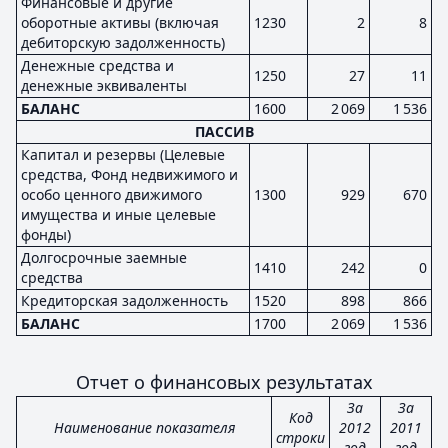
Финансовые и другие
оборотные активы (включая
1230
2
8
дебиторскую задолженность)
Денежные средства и
1250
27
11
денежные эквиваленты
БАЛАНС
1600
2 069
1 536
ПАССИВ
Капитал и резервы (Целевые
средства, Фонд недвижимого и
особо ценного движимого
1300
929
670
имущества и иные целевые
фонды)
Долгосрочные заемные
1410
242
0
средства
Кредиторская задолженность
1520
898
866
БАЛАНС
1700
2 069
1 536
Отчет о финансовых результатах
За
За
Код
Наименование показателя
2012
2011
строки
год
год