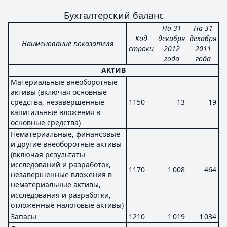
Бухгалтерский баланс
На 31
На 31
Код
декабря
декабря
Наименование показателя
строки
2012
2011
года
года
АКТИВ
Материальные внеоборотные
активы (включая основные
средства, незавершенные
1150
13
19
капитальные вложения в
основные средства)
Нематериальные, финансовые
и другие внеоборотные активы
(включая результаты
исследований и разработок,
1170
1 008
464
незавершенные вложения в
нематериальные активы,
исследования и разработки,
отложенные налоговые активы)
Запасы
1210
1 019
1 034