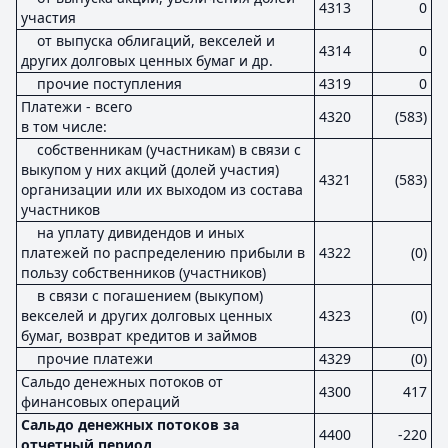
4313
0
участия
от выпуска облигаций, векселей и
4314
0
других долговых ценных бумаг и др.
прочие поступления
4319
0
Платежи - всего
4320
(583)
в том числе:
собственникам (участникам) в связи с
выкупом у них акций (долей участия)
4321
(583)
организации или их выходом из состава
участников
на уплату дивидендов и иных
платежей по распределению прибыли в
4322
(0)
пользу собственников (участников)
в связи с погашением (выкупом)
векселей и других долговых ценных
4323
(0)
бумаг, возврат кредитов и займов
прочие платежи
4329
(0)
Сальдо денежных потоков от
4300
417
финансовых операций
Сальдо денежных потоков за
4400
-220
отчетный период