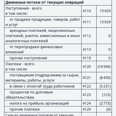
Денежные потоки от текущих операций
Поступления - всего
4110
15 929
в том числе:
от продажи продукции, товаров, работ
4111
15 929
и услуг
арендных платежей, лицензионных
платежей, роялти, комиссионных и иных
4112
0
аналогичных платежей
от перепродажи финансовых
4113
0
вложений
прочие поступления
4119
0
Платежи - всего
4120
(16 566)
в том числе:
поставщикам (подрядчикам) за сырье,
4121
(8 439)
материалы, работы, услуги
в связи с оплатой труда работников
4122
(5 231)
процентов по долговым
4123
(123)
обязательствам
налога на прибыль организаций
4124
(2 773)
прочие платежи
4129
(0)
Сальдо денежных потоков от текущих