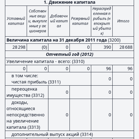
1. Движение капитала
Нераспред
Собствен
еленная п
ные акци
Добавочн
Уставный
Резервный
рибыль (н
и, выкупле
ый капит
Итого
капитал
капитал
епокрыт
нные у ак
ал
ый убыто
ционеров
к)
Величина капитала на 31 декабря 2011 года
(3200)
28 298
(0)
0
0
390
28 688
Отчетный год (2012)
Увеличение капитала - всего: (3310)
0
0
0
0
96
96
в том числе:
0
0
чистая прибыль (3311)
переоценка
0
0
0
имущества (3312)
доходы,
относящиеся
непосредственно
0
0
0
на увеличение
капитала (3313)
дополнительный выпуск акций (3314)