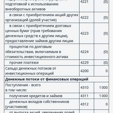
4221
(0)
подготовкой к использованию
внеоборотных активов
в связи с приобретением акций других
4222
(0)
организаций (долей участия)
в связи с приобретением долговых
ценных бумаг (прав требования
4223
(0)
денежных средств к другим лицам),
предоставление займов другим лицам
процентов по долговым
обязательствам, включаемым в
4224
(0)
стоимость инвестиционного актива
прочие платежи
4229
(0)
Сальдо денежных потоков от
4200
0
инвестиционных операций
Денежные потоки от финансовых операций
Поступления - всего
4310
1 000
в том числе:
получение кредитов и займов
4311
1 000
денежных вкладов собственников
4312
0
(участников)
от выпуска акций, увеличения долей