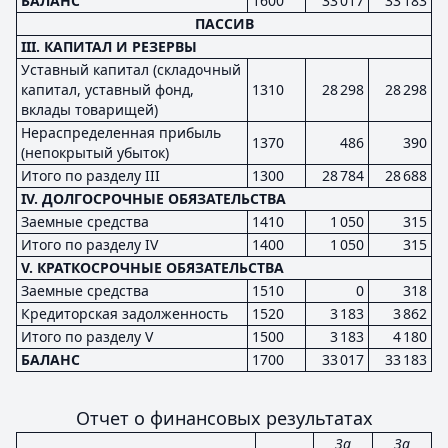
БАЛАНС
1600
33 017
33 183
ПАССИВ
III. КАПИТАЛ И РЕЗЕРВЫ
Уставный капитал (складочный
капитал, уставный фонд,
1310
28 298
28 298
вклады товарищей)
Нераспределенная прибыль
1370
486
390
(непокрытый убыток)
Итого по разделу III
1300
28 784
28 688
IV. ДОЛГОСРОЧНЫЕ ОБЯЗАТЕЛЬСТВА
Заемные средства
1410
1 050
315
Итого по разделу IV
1400
1 050
315
V. КРАТКОСРОЧНЫЕ ОБЯЗАТЕЛЬСТВА
Заемные средства
1510
0
318
Кредиторская задолженность
1520
3 183
3 862
Итого по разделу V
1500
3 183
4 180
БАЛАНС
1700
33 017
33 183
Отчет о финансовых результатах
За
За