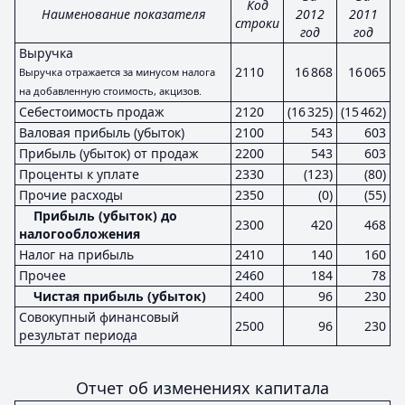
Код
Наименование показателя
2012
2011
строки
год
год
Выручка
2110
16 868
16 065
Выручка отражается за минусом налога
на добавленную стоимость, акцизов.
Себестоимость продаж
2120
(16 325)
(15 462)
Валовая прибыль (убыток)
2100
543
603
Прибыль (убыток) от продаж
2200
543
603
Проценты к уплате
2330
(123)
(80)
Прочие расходы
2350
(0)
(55)
Прибыль (убыток) до
2300
420
468
налогообложения
Налог на прибыль
2410
140
160
Прочее
2460
184
78
Чистая прибыль (убыток)
2400
96
230
Совокупный финансовый
2500
96
230
результат периода
Отчет об изменениях капитала