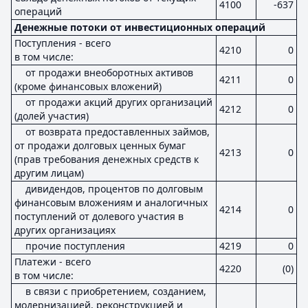
4100
-637
операций
Денежные потоки от инвестиционных операций
Поступления - всего
4210
0
в том числе:
от продажи внеоборотных активов
4211
0
(кроме финансовых вложений)
от продажи акций других организаций
4212
0
(долей участия)
от возврата предоставленных займов,
от продажи долговых ценных бумаг
4213
0
(прав требования денежных средств к
другим лицам)
дивидендов, процентов по долговым
финансовым вложениям и аналогичных
4214
0
поступлений от долевого участия в
других организациях
прочие поступления
4219
0
Платежи - всего
4220
(0)
в том числе:
в связи с приобретением, созданием,
модернизацией, реконструкцией и