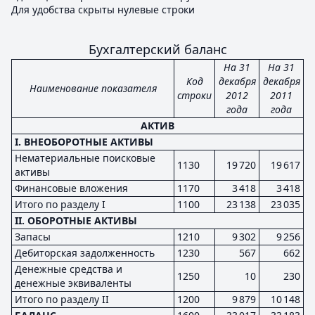
Для удобства скрыты нулевые строки
Бухгалтерский баланс
На 31
На 31
Код
декабря
декабря
Наименование показателя
строки
2012
2011
года
года
АКТИВ
I. ВНЕОБОРОТНЫЕ АКТИВЫ
Нематериальные поисковые
1130
19 720
19 617
активы
Финансовые вложения
1170
3 418
3 418
Итого по разделу I
1100
23 138
23 035
II. ОБОРОТНЫЕ АКТИВЫ
Запасы
1210
9 302
9 256
Дебиторская задолженность
1230
567
662
Денежные средства и
1250
10
230
денежные эквиваленты
Итого по разделу II
1200
9 879
10 148