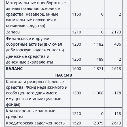
Материальные внеоборотные
активы (включая основные
средства, незавершенные
1150
0
2
капитальные вложения в
основные средства)
Запасы
1210
0
2 173
Финансовые и другие
оборотные активы (включая
1230
1 182
436
дебиторскую задолженность)
Денежные средства и
1250
189
2
денежные эквиваленты
БАЛАНС
1600
1 371
2 613
ПАССИВ
Капитал и резервы (Целевые
средства, Фонд недвижимого и
особо ценного движимого
1300
-1 008
-118
имущества и иные целевые
фонды)
Краткосрочные заемные
1510
0
118
средства
Кредиторская задолженность
1520
2 379
2 613