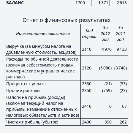
БАЛАНС
1700
1 371
2 613
Отчет о финансовых результатах
За
За
Код
Наименование показателя
2012
2011
строки
год
год
Выручка (за минусом налога на
2110
4 970
9 133
добавленную стоимость, акцизов)
Расходы по обычной деятельности
(включая себестоимость продаж,
2120
(5 080)
(8 748)
коммерческие и управленческие
расходы)
Проценты к уплате
2330
(21)
(33)
Прочие расходы
2350
(759)
(23)
Налоги на прибыль (доходы)
(включая текущий налог на
2410
0
67
прибыль, изменение отложенных
налоговых обязательств и активов)
Чистая прибыль (убыток)
2400
-890
262