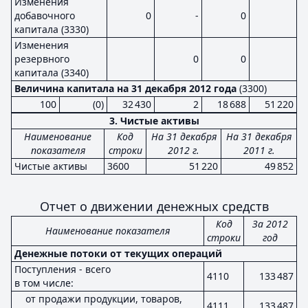
Изменения
добавочного
0
-
0
капитала (3330)
Изменения
резервного
0
0
капитала (3340)
Величина капитала на 31 декабря 2012 года
(3300)
100
(0)
32 430
2
18 688
51 220
3. Чистые активы
Наименование
Код
На 31 декабря
На 31 декабря
показателя
строки
2012 г.
2011 г.
Чистые активы
3600
51 220
49 852
Отчет о движении денежных средств
Код
За 2012
Наименование показателя
строки
год
Денежные потоки от текущих операций
Поступления - всего
4110
133 487
в том числе:
от продажи продукции, товаров,
4111
133 487