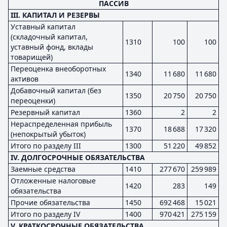
ПАССИВ
III. КАПИТАЛ И РЕЗЕРВЫ
Уставный капитал
(складочный капитал,
1310
100
100
уставный фонд, вклады
товарищей)
Переоценка внеоборотных
1340
11 680
11 680
активов
Добавочный капитал (без
1350
20 750
20 750
переоценки)
Резервный капитал
1360
2
2
Нераспределенная прибыль
1370
18 688
17 320
(непокрытый убыток)
Итого по разделу III
1300
51 220
49 852
IV. ДОЛГОСРОЧНЫЕ ОБЯЗАТЕЛЬСТВА
Заемные средства
1410
277 670
259 989
Отложенные налоговые
1420
283
149
обязательства
Прочие обязательства
1450
692 468
15 021
Итого по разделу IV
1400
970 421
275 159
V. КРАТКОСРОЧНЫЕ ОБЯЗАТЕЛЬСТВА