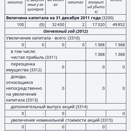
капитал
капитал
епокрыт
нные у ак
ал
ый убыто
ционеров
к)
Величина капитала на 31 декабря 2011 года
(3200)
100
(0)
32 430
2
17 320
49 852
Отчетный год (2012)
Увеличение капитала - всего: (3310)
0
0
0
0
1 368
1 368
в том числе:
1 368
1 368
чистая прибыль (3311)
переоценка
0
0
0
имущества (3312)
доходы,
относящиеся
непосредственно
0
0
0
на увеличение
капитала (3313)
дополнительный выпуск акций (3314)
0
-
0
0
увеличение номинальной стоимости акций (3315)
0
-
0
0