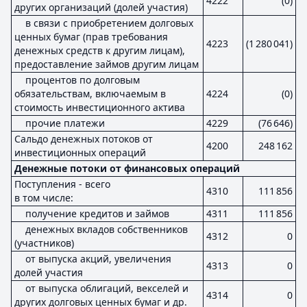
4222
(0)
других организаций (долей участия)
в связи с приобретением долговых
ценных бумаг (прав требования
4223
(1 280 041)
денежных средств к другим лицам),
предоставление займов другим лицам
процентов по долговым
обязательствам, включаемым в
4224
(0)
стоимость инвестиционного актива
прочие платежи
4229
(76 646)
Сальдо денежных потоков от
4200
248 162
инвестиционных операций
Денежные потоки от финансовых операций
Поступления - всего
4310
111 856
в том числе:
получение кредитов и займов
4311
111 856
денежных вкладов собственников
4312
0
(участников)
от выпуска акций, увеличения
4313
0
долей участия
от выпуска облигаций, векселей и
4314
0
других долговых ценных бумаг и др.