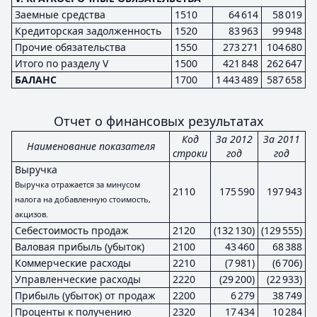
Заемные средства
1510
64 614
58 019
Кредиторская задолженность
1520
83 963
99 948
Прочие обязательства
1550
273 271
104 680
Итого по разделу V
1500
421 848
262 647
БАЛАНС
1700
1 443 489
587 658
Отчет о финансовых результатах
Код
За 2012
За 2011
Наименование показателя
строки
год
год
Выручка
Выручка отражается за минусом
2110
175 590
197 943
налога на добавленную стоимость,
акцизов.
Себестоимость продаж
2120
(132 130)
(129 555)
Валовая прибыль (убыток)
2100
43 460
68 388
Коммерческие расходы
2210
(7 981)
(6 706)
Управленческие расходы
2220
(29 200)
(22 933)
Прибыль (убыток) от продаж
2200
6 279
38 749
Проценты к получению
2320
17 434
10 284