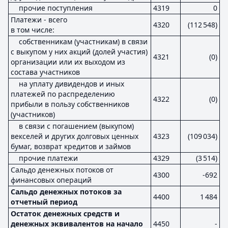
прочие поступления
4319
0
Платежи - всего
4320
(112 548)
в том числе:
собственникам (участникам) в связи
с выкупом у них акций (долей участия)
4321
(0)
организации или их выходом из
состава участников
на уплату дивидендов и иных
платежей по распределению
4322
(0)
прибыли в пользу собственников
(участников)
в связи с погашением (выкупом)
векселей и других долговых ценных
4323
(109 034)
бумаг, возврат кредитов и займов
прочие платежи
4329
(3 514)
Сальдо денежных потоков от
4300
-692
финансовых операций
Сальдо денежных потоков за
4400
1 484
отчетный период
Остаток денежных средств и
денежных эквивалентов на начало
4450
-