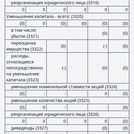
реорганизация юридического лица (3316)
0
0
0
0
0
0
Уменьшение капитала - всего: (3320)
(0)
0
(0)
(0)
(0)
(0)
в том числе:
(0)
(0)
убыток (3321)
переоценка
(0)
(-)
(0)
имущества (3322)
расходы,
относящиеся
непосредственно
(-)
(0)
(0)
на уменьшение
капитала (3323)
уменьшение номинальной стоимости акций (3324)
(0)
-
-
0
(0)
уменьшение количества акций (3325)
(0)
0
-
-
(0)
реорганизация юридического лица (3326)
0
0
0
0
0
(0)
дивиденды (3327)
(0)
(0)