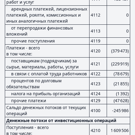
работ и услуг
арендных платежей, лицензионных
платежей, роялти, комиссионных и
4112
0
иных аналогичных платежей
от перепродажи финансовых
4113
0
вложений
прочие поступления
4119
0
Платежи - всего
4120
(379 473)
в том числе:
поставщикам (подрядчикам) за
4121
(229 919)
сырье, материалы, работы, услуги
в связи с оплатой труда работников
4122
(78 679)
процентов по долговым
4123
(21 855)
обязательствам
налога на прибыль организаций
4124
(1 392)
прочие платежи
4129
(47 628)
Сальдо денежных потоков от текущих
4100
-245 986
операций
Денежные потоки от инвестиционных операций
Поступления - всего
4210
1 609 506
в том числе: