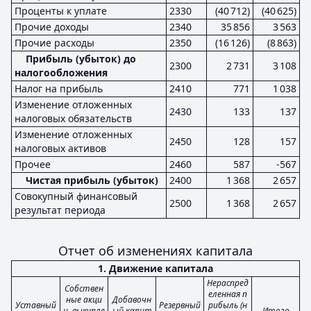
Проценты к уплате
2330
(40 712)
(40 625)
Прочие доходы
2340
35 856
3 563
Прочие расходы
2350
(16 126)
(8 863)
Прибыль (убыток) до
2300
2 731
3 108
налогообложения
Налог на прибыль
2410
771
1 038
Изменение отложенных
2430
133
137
налоговых обязательств
Изменение отложенных
2450
128
157
налоговых активов
Прочее
2460
587
-567
Чистая прибыль (убыток)
2400
1 368
2 657
Совокупный финансовый
2500
1 368
2 657
результат периода
Отчет об изменениях капитала
1. Движение капитала
Нераспред
Собствен
еленная п
ные акци
Добавочн
Уставный
Резервный
рибыль (н
и, выкупле
ый капит
Итого