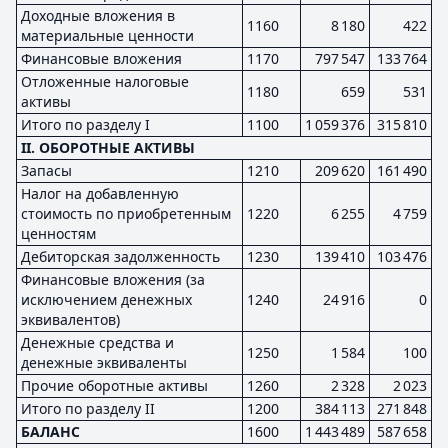
Доходные вложения в
1160
8 180
422
материальные ценности
Финансовые вложения
1170
797 547
133 764
Отложенные налоговые
1180
659
531
активы
Итого по разделу I
1100
1 059 376
315 810
II. ОБОРОТНЫЕ АКТИВЫ
Запасы
1210
209 620
161 490
Налог на добавленную
стоимость по приобретенным
1220
6 255
4 759
ценностям
Дебиторская задолженность
1230
139 410
103 476
Финансовые вложения (за
исключением денежных
1240
24 916
0
эквивалентов)
Денежные средства и
1250
1 584
100
денежные эквиваленты
Прочие оборотные активы
1260
2 328
2 023
Итого по разделу II
1200
384 113
271 848
БАЛАНС
1600
1 443 489
587 658