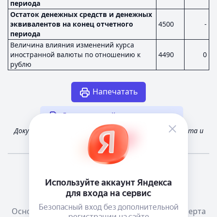
периода
Остаток денежных средств и денежных
эквивалентов на конец отчетного
4500
-
периода
Величина влияния изменений курса
иностранной валюты по отношению к
4490
0
рублю
Напечатать
Другая случайная отчетность
Документ получен из открытых источников Росстата и
Федеральной налоговой службы России
Мне повезёт!
Справочная
Телеграм канал о сервисе
Основания размещения информации
Оферта