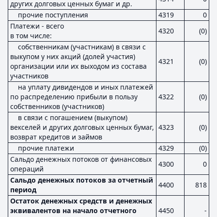
других долговых ценных бумаг и др.
прочие поступления
4319
0
Платежи - всего
4320
(0)
в том числе:
собственникам (участникам) в связи с
выкупом у них акций (долей участия)
4321
(0)
организации или их выходом из состава
участников
на уплату дивидендов и иных платежей
по распределению прибыли в пользу
4322
(0)
собственников (участников)
в связи с погашением (выкупом)
векселей и других долговых ценных бумаг,
4323
(0)
возврат кредитов и займов
прочие платежи
4329
(0)
Сальдо денежных потоков от финансовых
4300
0
операций
Сальдо денежных потоков за отчетный
4400
818
период
Остаток денежных средств и денежных
эквивалентов на начало отчетного
4450
-