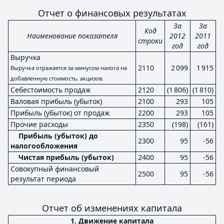
Отчет о финансовых результатах
За
За
Код
Наименование показателя
2012
2011
строки
год
год
Выручка
2110
2 099
1 915
Выручка отражается за минусом налога на
добавленную стоимость, акцизов.
Себестоимость продаж
2120
(1 806)
(1 810)
Валовая прибыль (убыток)
2100
293
105
Прибыль (убыток) от продаж
2200
293
105
Прочие расходы
2350
(198)
(161)
Прибыль (убыток) до
2300
95
-56
налогообложения
Чистая прибыль (убыток)
2400
95
-56
Совокупный финансовый
2500
95
-56
результат периода
Отчет об изменениях капитала
1. Движение капитала