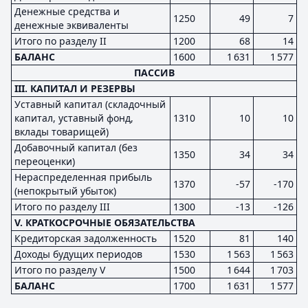
Денежные средства и
1250
49
7
денежные эквиваленты
Итого по разделу II
1200
68
14
БАЛАНС
1600
1 631
1 577
ПАССИВ
III. КАПИТАЛ И РЕЗЕРВЫ
Уставный капитал (складочный
капитал, уставный фонд,
1310
10
10
вклады товарищей)
Добавочный капитал (без
1350
34
34
переоценки)
Нераспределенная прибыль
1370
-57
-170
(непокрытый убыток)
Итого по разделу III
1300
-13
-126
V. КРАТКОСРОЧНЫЕ ОБЯЗАТЕЛЬСТВА
Кредиторская задолженность
1520
81
140
Доходы будущих периодов
1530
1 563
1 563
Итого по разделу V
1500
1 644
1 703
БАЛАНС
1700
1 631
1 577