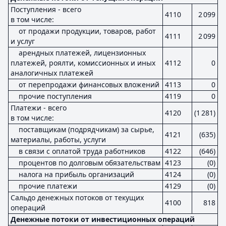
Поступления - всего
4110
2 099
в том числе:
от продажи продукции, товаров, работ
4111
2 099
и услуг
арендных платежей, лицензионных
платежей, роялти, комиссионных и иных
4112
0
аналогичных платежей
от перепродажи финансовых вложений
4113
0
прочие поступления
4119
0
Платежи - всего
4120
(1 281)
в том числе:
поставщикам (подрядчикам) за сырье,
4121
(635)
материалы, работы, услуги
в связи с оплатой труда работников
4122
(646)
процентов по долговым обязательствам
4123
(0)
налога на прибыль организаций
4124
(0)
прочие платежи
4129
(0)
Сальдо денежных потоков от текущих
4100
818
операций
Денежные потоки от инвестиционных операций