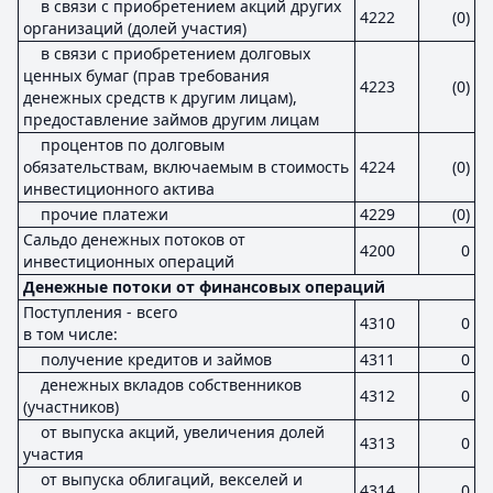
в связи с приобретением акций других
4222
(0)
организаций (долей участия)
в связи с приобретением долговых
ценных бумаг (прав требования
4223
(0)
денежных средств к другим лицам),
предоставление займов другим лицам
процентов по долговым
обязательствам, включаемым в стоимость
4224
(0)
инвестиционного актива
прочие платежи
4229
(0)
Сальдо денежных потоков от
4200
0
инвестиционных операций
Денежные потоки от финансовых операций
Поступления - всего
4310
0
в том числе:
получение кредитов и займов
4311
0
денежных вкладов собственников
4312
0
(участников)
от выпуска акций, увеличения долей
4313
0
участия
от выпуска облигаций, векселей и
4314
0