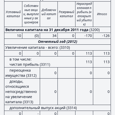
Нераспред
Собствен
еленная п
ные акци
Добавочн
Уставный
Резервный
рибыль (н
и, выкупле
ый капит
Итого
капитал
капитал
епокрыт
нные у ак
ал
ый убыто
ционеров
к)
Величина капитала на 31 декабря 2011 года
(3200)
10
(0)
34
0
-170
-126
Отчетный год (2012)
Увеличение капитала - всего: (3310)
0
0
0
0
113
113
в том числе:
113
113
чистая прибыль (3311)
переоценка
0
0
0
имущества (3312)
доходы,
относящиеся
непосредственно
0
0
0
на увеличение
капитала (3313)
дополнительный выпуск акций (3314)
0
-
0
0