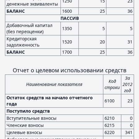
1250
15
23
денежные эквиваленты
БАЛАНС
1600
25
36
ПАССИВ
Добавочный капитал
1350
5
5
(без переоценки)
Кредиторская
1520
20
31
задолженность
БАЛАНС
1700
25
36
Отчет о целевом использовании средств
За
Код
Наименование показателя
2012
строки
год
Остаток средств на начало отчетного
6100
23
года
Поступило средств
Вступительные взносы
6210
0
Членские взносы
6215
0
Целевые взносы
6220
341