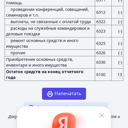
помощь
проведение конференций, совещаний,
6312
(-)
семинаров и т.п.
выплаты, не связанные с оплатой труда
6322
(-)
расходы на служебные командировки и
6323
(-)
деловые поездки
ремонт основных средств и иного
6325
(-)
имущества
прочие
6326
(-)
Приобретение основных средств,
6330
(-)
инвентаря и иного имущества
Остаток средств на конец отчетного
6100
13
года
Напечатать
Другая случайная отчетность
Документ получен из открытых источников Росстата и
Федеральной налоговой службы России