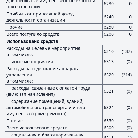
Добровольные имущественные взносы и
6230
0
пожертвования
Прибыль от приносящей доход
6240
0
деятельности организации
Прочие
6250
0
Всего поступило средств
6200
0
Использовано средств
Расходы на целевые мероприятия
6310
(137)
в том числе:
иные мероприятия
6313
(0)
Расходы на содержание аппарата
управления
6320
(214)
в том числе:
расходы, связанные с оплатой труда
6321
(0)
(включая начисления)
содержание помещений, зданий,
автомобильного транспорта и иного
6324
(0)
имущества (кроме ремонта)
Прочие
6350
(0)
Всего использовано средств
6300
(0)
социальная и благотворительная
6311
(-)