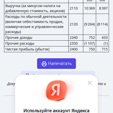
Выручка (за минусом налога на
2110
10 369
8 397
добавленную стоимость, акцизов)
Расходы по обычной деятельности
(включая себестоимость продаж,
2120
(9 264)
(8 114)
коммерческие и управленческие
расходы)
Прочие доходы
2340
752
433
Прочие расходы
2350
(1 107)
(1)
Чистая прибыль (убыток)
2400
750
715
Напечатать
Другая случайная отчетность
Документ получен из открытых источников Росстата и
Федеральной налоговой службы России
Мне повезёт!
Справочная