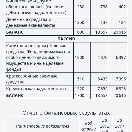
Финансовые и другие
оборотные активы (включая
1230
738
1 402
дебиторскую задолженность)
Денежные средства и
1250
137
124
денежные эквиваленты
БАЛАНС
1600
18 657
20 616
ПАССИВ
Капитал и резервы (Целевые
средства, Фонд недвижимого и
особо ценного движимого
1300
4 870
6 397
имущества и иные целевые
фонды)
Краткосрочные заемные
1510
6 433
7 396
средства
Кредиторская задолженность
1520
7 354
6 823
БАЛАНС
1700
18 657
20 616
Отчет о финансовых результатах
За
За
Код
Наименование показателя
2012
2011
строки
год
год