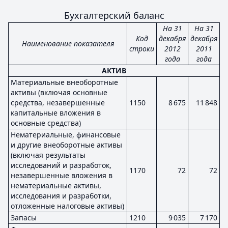
Бухгалтерский баланс
На 31
На 31
Код
декабря
декабря
Наименование показателя
строки
2012
2011
года
года
АКТИВ
Материальные внеоборотные
активы (включая основные
средства, незавершенные
1150
8 675
11 848
капитальные вложения в
основные средства)
Нематериальные, финансовые
и другие внеоборотные активы
(включая результаты
исследований и разработок,
1170
72
72
незавершенные вложения в
нематериальные активы,
исследования и разработки,
отложенные налоговые активы)
Запасы
1210
9 035
7 170