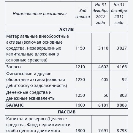
На 31
На 31
Код
декабря
декабря
Наименование показателя
строки
2012
2011
года
года
АКТИВ
Материальные внеоборотные
активы (включая основные
средства, незавершенные
1150
3 118
3 827
капитальные вложения в
основные средства)
Запасы
1210
4 602
4 166
Финансовые и другие
оборотные активы (включая
1230
405
92
дебиторскую задолженность)
Денежные средства и
1250
56
803
денежные эквиваленты
БАЛАНС
1600
8 181
8 888
ПАССИВ
Капитал и резервы (Целевые
средства, Фонд недвижимого и
особо ценного движимого
1300
7 691
8 793