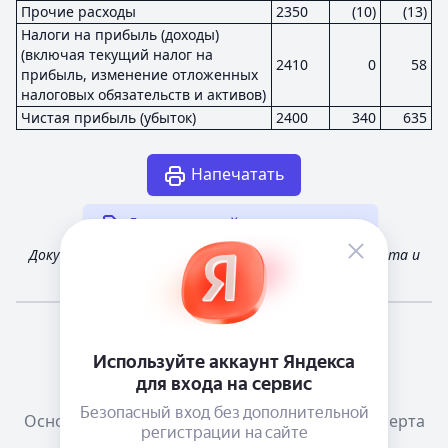
Прочие расходы
2350
(10)
(13)
Налоги на прибыль (доходы)
(включая текущий налог на
2410
0
58
прибыль, изменение отложенных
налоговых обязательств и активов)
Чистая прибыль (убыток)
2400
340
635
Напечатать
Другая случайная отчетность
Документ получен из открытых источников Росстата и
Федеральной налоговой службы России
Мне повезёт!
Справочная
Телеграм канал о сервисе
Основания размещения информации
Оферта