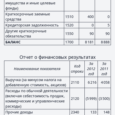
имущества и иные целевые
фонды)
Краткосрочные заемные
1510
400
0
средства
Кредиторская задолженность
1520
0
5
Другие краткосрочные
1550
90
90
обязательства
БАЛАНС
1700
8 181
8 888
Отчет о финансовых результатах
За
За
Код
Наименование показателя
2012
2011
строки
год
год
Выручка (за минусом налога на
2110
6 216
4 058
добавленную стоимость, акцизов)
Расходы по обычной деятельности
(включая себестоимость продаж,
2120
(5 999)
(3 500)
коммерческие и управленческие
расходы)
Прочие доходы
2340
133
148