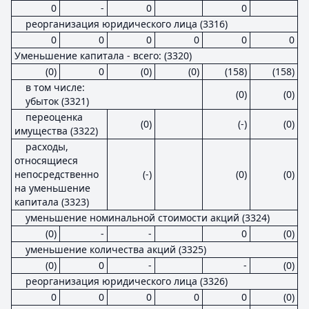
0
-
0
0
реорганизация юридического лица (3316)
0
0
0
0
0
0
Уменьшение капитала - всего: (3320)
(0)
0
(0)
(0)
(158)
(158)
в том числе:
(0)
(0)
убыток (3321)
переоценка
(0)
(-)
(0)
имущества (3322)
расходы,
относящиеся
непосредственно
(-)
(0)
(0)
на уменьшение
капитала (3323)
уменьшение номинальной стоимости акций (3324)
(0)
-
-
0
(0)
уменьшение количества акций (3325)
(0)
0
-
-
(0)
реорганизация юридического лица (3326)
0
0
0
0
0
(0)