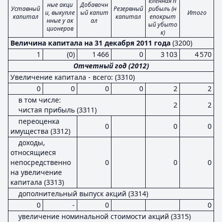
еленная п
ные акци
Добавочн
Уставный
Резервный
рибыль (н
и, выкупле
ый капит
Итого
капитал
капитал
епокрыт
нные у ак
ал
ый убыто
ционеров
к)
Величина капитала на 31 декабря 2011 года
(3200)
1
(0)
1 466
0
3 103
4 570
Отчетный год (2012)
Увеличение капитала - всего: (3310)
0
0
0
0
2
2
в том числе:
2
2
чистая прибыль (3311)
переоценка
0
0
0
имущества (3312)
доходы,
относящиеся
непосредственно
0
0
0
на увеличение
капитала (3313)
дополнительный выпуск акций (3314)
0
-
0
0
увеличение номинальной стоимости акций (3315)