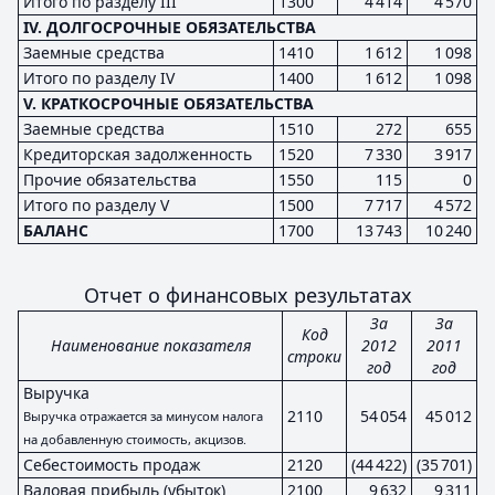
Итого по разделу III
1300
4 414
4 570
IV. ДОЛГОСРОЧНЫЕ ОБЯЗАТЕЛЬСТВА
Заемные средства
1410
1 612
1 098
Итого по разделу IV
1400
1 612
1 098
V. КРАТКОСРОЧНЫЕ ОБЯЗАТЕЛЬСТВА
Заемные средства
1510
272
655
Кредиторская задолженность
1520
7 330
3 917
Прочие обязательства
1550
115
0
Итого по разделу V
1500
7 717
4 572
БАЛАНС
1700
13 743
10 240
Отчет о финансовых результатах
За
За
Код
Наименование показателя
2012
2011
строки
год
год
Выручка
2110
54 054
45 012
Выручка отражается за минусом налога
на добавленную стоимость, акцизов.
Себестоимость продаж
2120
(44 422)
(35 701)
Валовая прибыль (убыток)
2100
9 632
9 311