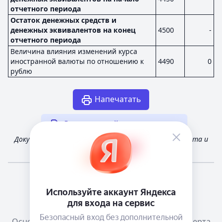
отчетного периода
Остаток денежных средств и
денежных эквивалентов на конец
4500
-
отчетного периода
Величина влияния изменений курса
иностранной валюты по отношению к
4490
0
рублю
Напечатать
Другая случайная отчетность
Документ получен из открытых источников Росстата и
Федеральной налоговой службы России
Мне повезёт!
Справочная
Телеграм канал о сервисе
Основания размещения информации
Оферта