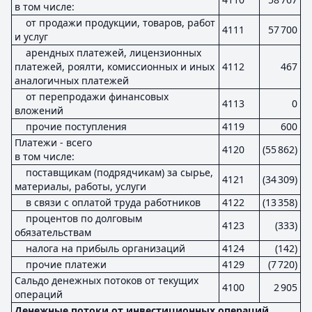
в том числе:
от продажи продукции, товаров, работ
4111
57 700
и услуг
арендных платежей, лицензионных
платежей, роялти, комиссионных и иных
4112
467
аналогичных платежей
от перепродажи финансовых
4113
0
вложений
прочие поступления
4119
600
Платежи - всего
4120
(55 862)
в том числе:
поставщикам (подрядчикам) за сырье,
4121
(34 309)
материалы, работы, услуги
в связи с оплатой труда работников
4122
(13 358)
процентов по долговым
4123
(333)
обязательствам
налога на прибыль организаций
4124
(142)
прочие платежи
4129
(7 720)
Сальдо денежных потоков от текущих
4100
2 905
операций
Денежные потоки от инвестиционных операций