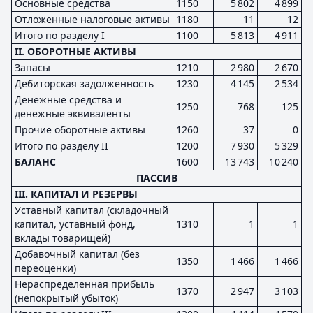
Основные средства
1150
5 802
4 899
Отложенные налоговые активы
1180
11
12
Итого по разделу I
1100
5 813
4 911
II. ОБОРОТНЫЕ АКТИВЫ
Запасы
1210
2 980
2 670
Дебиторская задолженность
1230
4 145
2 534
Денежные средства и
1250
768
125
денежные эквиваленты
Прочие оборотные активы
1260
37
0
Итого по разделу II
1200
7 930
5 329
БАЛАНС
1600
13 743
10 240
ПАССИВ
III. КАПИТАЛ И РЕЗЕРВЫ
Уставный капитал (складочный
капитал, уставный фонд,
1310
1
1
вклады товарищей)
Добавочный капитал (без
1350
1 466
1 466
переоценки)
Нераспределенная прибыль
1370
2 947
3 103
(непокрытый убыток)