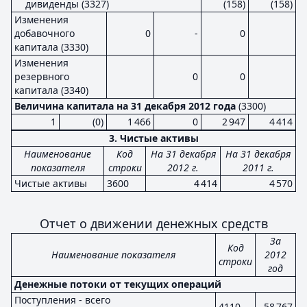
дивиденды (3327)
(158)
(158)
Изменения
добавочного
0
-
0
капитала (3330)
Изменения
резервного
0
0
капитала (3340)
Величина капитала на 31 декабря 2012 года
(3300)
1
(0)
1 466
0
2 947
4 414
3. Чистые активы
Наименование
Код
На 31 декабря
На 31 декабря
показателя
строки
2012 г.
2011 г.
Чистые активы
3600
4 414
4 570
Отчет о движении денежных средств
За
Код
Наименование показателя
2012
строки
год
Денежные потоки от текущих операций
Поступления - всего
4110
58 767