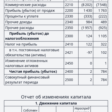
Коммерческие расходы
2210
(8 202)
(7 548)
Прибыль (убыток) от продаж
2200
1 430
1 763
Проценты к уплате
2330
(333)
(222)
Прочие доходы
2340
984
489
Прочие расходы
2350
(1 957)
(925)
Прибыль (убыток) до
2300
124
1 105
налогообложения
Налог на прибыль
2410
122
322
в т.ч. постоянные налоговые
2421
-97
102
обязательства (активы)
Изменение отложенных
2450
0
1
налоговых активов
Чистая прибыль (убыток)
2400
2
784
Совокупный финансовый
2500
2
784
результат периода
Отчет об изменениях капитала
1. Движение капитала
Нераспред
Собствен