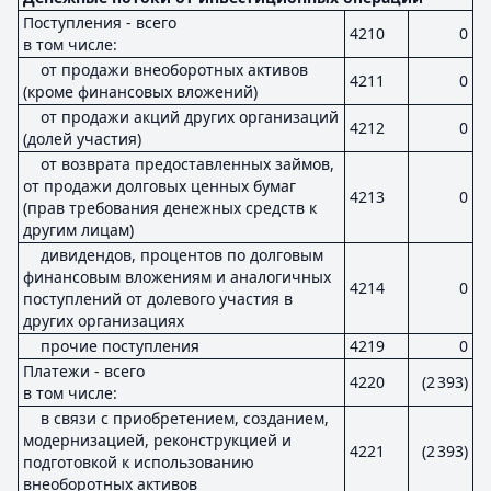
Поступления - всего
4210
0
в том числе:
от продажи внеоборотных активов
4211
0
(кроме финансовых вложений)
от продажи акций других организаций
4212
0
(долей участия)
от возврата предоставленных займов,
от продажи долговых ценных бумаг
4213
0
(прав требования денежных средств к
другим лицам)
дивидендов, процентов по долговым
финансовым вложениям и аналогичных
4214
0
поступлений от долевого участия в
других организациях
прочие поступления
4219
0
Платежи - всего
4220
(2 393)
в том числе:
в связи с приобретением, созданием,
модернизацией, реконструкцией и
4221
(2 393)
подготовкой к использованию
внеоборотных активов