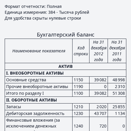
Формат отчетности: Полная
Единица измерения: 384 - Тысяча рублей
Для удобства скрыты нулевые строки
Бухгалтерский баланс
На 31
На 31
Код
декабря
декабря
Наименование показателя
строки
2012
2011
года
года
АКТИВ
I. ВНЕОБОРОТНЫЕ АКТИВЫ
Основные средства
1150
39 082
48 998
Прочие внеоборотные активы
1190
0
2 310
Итого по разделу I
1100
39 082
51 308
II. ОБОРОТНЫЕ АКТИВЫ
Запасы
1210
2 020
25 855
Дебиторская задолженность
1230
43 707
1 134
Финансовые вложения (за
исключением денежных
1240
720
0