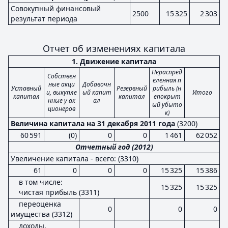
Совокупный финансовый
2500
15 325
2 303
результат периода
Отчет об изменениях капитала
1. Движение капитала
Нераспред
Собствен
еленная п
ные акци
Добавочн
Уставный
Резервный
рибыль (н
и, выкупле
ый капит
Итого
капитал
капитал
епокрыт
нные у ак
ал
ый убыто
ционеров
к)
Величина капитала на 31 декабря 2011 года
(3200)
60 591
(0)
0
0
1 461
62 052
Отчетный год (2012)
Увеличение капитала - всего: (3310)
61
0
0
0
15 325
15 386
в том числе:
15 325
15 325
чистая прибыль (3311)
переоценка
0
0
0
имущества (3312)
доходы,