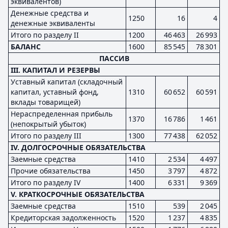
эквивалентов)
Денежные средства и
1250
16
4
денежные эквиваленты
Итого по разделу II
1200
46 463
26 993
БАЛАНС
1600
85 545
78 301
ПАССИВ
III. КАПИТАЛ И РЕЗЕРВЫ
Уставный капитал (складочный
капитал, уставный фонд,
1310
60 652
60 591
вклады товарищей)
Нераспределенная прибыль
1370
16 786
1 461
(непокрытый убыток)
Итого по разделу III
1300
77 438
62 052
IV. ДОЛГОСРОЧНЫЕ ОБЯЗАТЕЛЬСТВА
Заемные средства
1410
2 534
4 497
Прочие обязательства
1450
3 797
4 872
Итого по разделу IV
1400
6 331
9 369
V. КРАТКОСРОЧНЫЕ ОБЯЗАТЕЛЬСТВА
Заемные средства
1510
539
2 045
Кредиторская задолженность
1520
1 237
4 835