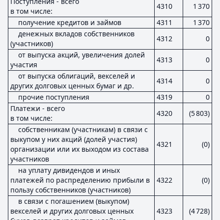
Поступления - всего
4310
1 370
в том числе:
получение кредитов и займов
4311
1 370
денежных вкладов собственников
4312
0
(участников)
от выпуска акций, увеличения долей
4313
0
участия
от выпуска облигаций, векселей и
4314
0
других долговых ценных бумаг и др.
прочие поступления
4319
0
Платежи - всего
4320
(5 803)
в том числе:
собственникам (участникам) в связи с
выкупом у них акций (долей участия)
4321
(0)
организации или их выходом из состава
участников
на уплату дивидендов и иных
платежей по распределению прибыли в
4322
(0)
пользу собственников (участников)
в связи с погашением (выкупом)
векселей и других долговых ценных
4323
(4 728)