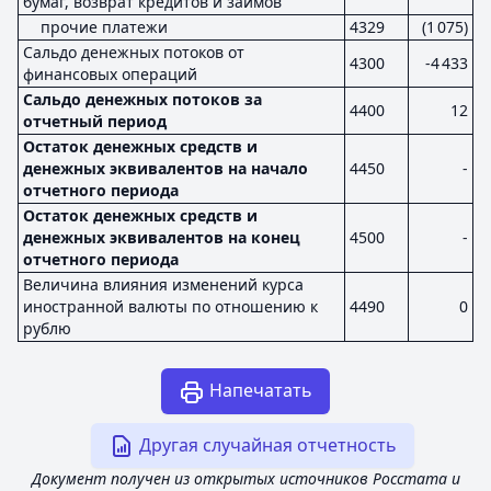
бумаг, возврат кредитов и займов
прочие платежи
4329
(1 075)
Сальдо денежных потоков от
4300
-4 433
финансовых операций
Сальдо денежных потоков за
4400
12
отчетный период
Остаток денежных средств и
денежных эквивалентов на начало
4450
-
отчетного периода
Остаток денежных средств и
денежных эквивалентов на конец
4500
-
отчетного периода
Величина влияния изменений курса
иностранной валюты по отношению к
4490
0
рублю
Напечатать
Другая случайная отчетность
Документ получен из открытых источников Росстата и