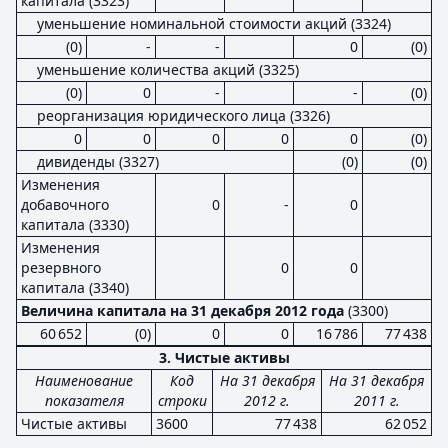
капитала (3323)
уменьшение номинальной стоимости акций (3324)
(0)
-
-
0
(0)
уменьшение количества акций (3325)
(0)
0
-
-
(0)
реорганизация юридического лица (3326)
0
0
0
0
0
(0)
дивиденды (3327)
(0)
(0)
Изменения
добавочного
0
-
0
капитала (3330)
Изменения
резервного
0
0
капитала (3340)
Величина капитала на 31 декабря 2012 года
(3300)
60 652
(0)
0
0
16 786
77 438
3. Чистые активы
Наименование
Код
На 31 декабря
На 31 декабря
показателя
строки
2012 г.
2011 г.
Чистые активы
3600
77 438
62 052