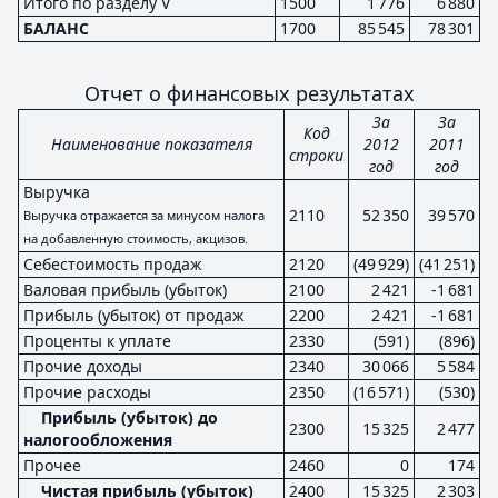
Итого по разделу V
1500
1 776
6 880
БАЛАНС
1700
85 545
78 301
Отчет о финансовых результатах
За
За
Код
Наименование показателя
2012
2011
строки
год
год
Выручка
2110
52 350
39 570
Выручка отражается за минусом налога
на добавленную стоимость, акцизов.
Себестоимость продаж
2120
(49 929)
(41 251)
Валовая прибыль (убыток)
2100
2 421
-1 681
Прибыль (убыток) от продаж
2200
2 421
-1 681
Проценты к уплате
2330
(591)
(896)
Прочие доходы
2340
30 066
5 584
Прочие расходы
2350
(16 571)
(530)
Прибыль (убыток) до
2300
15 325
2 477
налогообложения
Прочее
2460
0
174
Чистая прибыль (убыток)
2400
15 325
2 303