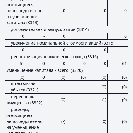
относящиеся
непосредственно
0
0
0
на увеличение
капитала (3313)
дополнительный выпуск акций (3314)
0
-
0
0
увеличение номинальной стоимости акций (3315)
0
-
0
0
реорганизация юридического лица (3316)
61
0
0
0
0
61
Уменьшение капитала - всего: (3320)
(0)
0
(0)
(0)
(0)
(0)
в том числе:
(0)
(0)
убыток (3321)
переоценка
(0)
(-)
(0)
имущества (3322)
расходы,
относящиеся
непосредственно
(-)
(0)
(0)
на уменьшение