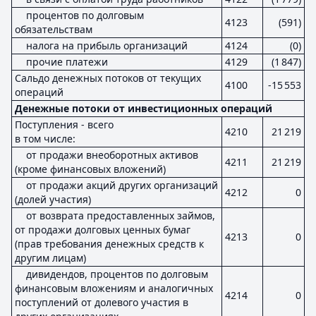
процентов по долговым
4123
(591)
обязательствам
налога на прибыль организаций
4124
(0)
прочие платежи
4129
(1 847)
Сальдо денежных потоков от текущих
4100
-15 553
операций
Денежные потоки от инвестиционных операций
Поступления - всего
4210
21 219
в том числе:
от продажи внеоборотных активов
4211
21 219
(кроме финансовых вложений)
от продажи акций других организаций
4212
0
(долей участия)
от возврата предоставленных займов,
от продажи долговых ценных бумаг
4213
0
(прав требования денежных средств к
другим лицам)
дивидендов, процентов по долговым
финансовым вложениям и аналогичных
4214
0
поступлений от долевого участия в