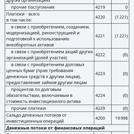
других организациях
прочие поступления
4219
0
Платежи - всего
4220
(1 221)
в том числе:
в связи с приобретением, созданием,
модернизацией, реконструкцией и
4221
(1 221)
подготовкой к использованию
внеоборотных активов
в связи с приобретением акций других
4222
(0)
организаций (долей участия)
в связи с приобретением долговых
ценных бумаг (прав требования
4223
(0)
денежных средств к другим лицам),
предоставление займов другим лицам
процентов по долговым
обязательствам, включаемым в
4224
(0)
стоимость инвестиционного актива
прочие платежи
4229
(0)
Сальдо денежных потоков от
4200
19 998
инвестиционных операций
Денежные потоки от финансовых операций