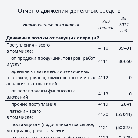
Отчет о движении денежных средств
За
Код
Наименование показателя
2012
строки
год
Денежные потоки от текущих операций
Поступления - всего
4110
39 491
в том числе:
от продажи продукции, товаров, работ
4111
36 650
и услуг
арендных платежей, лицензионных
платежей, роялти, комиссионных и иных
4112
0
аналогичных платежей
от перепродажи финансовых
4113
0
вложений
прочие поступления
4119
2 841
Платежи - всего
4120
(55 044)
в том числе:
поставщикам (подрядчикам) за сырье,
4121
(50 827)
материалы, работы, услуги
в связи с оплатой труда работников
4122
(1 779)