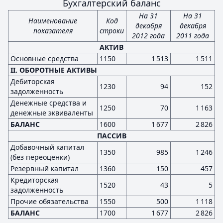
Бухгалтерский баланс
На 31
На 31
Наименование
Код
декабря
декабря
показателя
строки
2012 года
2011 года
АКТИВ
Основные средства
1150
1 513
1 511
II. ОБОРОТНЫЕ АКТИВЫ
Дебиторская
1230
94
152
задолженность
Денежные средства и
1250
70
1 163
денежные эквиваленты
БАЛАНС
1600
1 677
2 826
ПАССИВ
Добавочный капитал
1350
985
1 246
(без переоценки)
Резервный капитал
1360
150
457
Кредиторская
1520
43
5
задолженность
Прочие обязательства
1550
500
1 118
БАЛАНС
1700
1 677
2 826