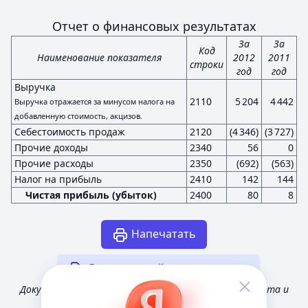
Отчет о финансовых результатах
За
За
Код
Наименование показателя
2012
2011
строки
год
год
Выручка
2110
5 204
4 442
Выручка отражается за минусом налога на
добавленную стоимость, акцизов.
Себестоимость продаж
2120
(4 346)
(3 727)
Прочие доходы
2340
56
0
Прочие расходы
2350
(692)
(563)
Налог на прибыль
2410
142
144
Чистая прибыль (убыток)
2400
80
8
Напечатать
Другая случайная отчетность
Документ получен из открытых источников Росстата и
Федеральной налоговой службы России