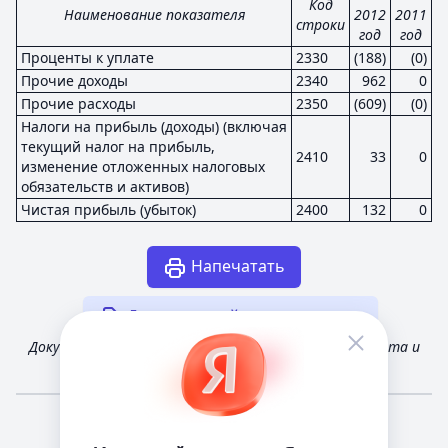
Код
Наименование показателя
2012
2011
строки
год
год
Проценты к уплате
2330
(188)
(0)
Прочие доходы
2340
962
0
Прочие расходы
2350
(609)
(0)
Налоги на прибыль (доходы) (включая
текущий налог на прибыль,
2410
33
0
изменение отложенных налоговых
обязательств и активов)
Чистая прибыль (убыток)
2400
132
0
Напечатать
Другая случайная отчетность
Документ получен из открытых источников Росстата и
Федеральной налоговой службы России
Мне повезёт!
Справочная