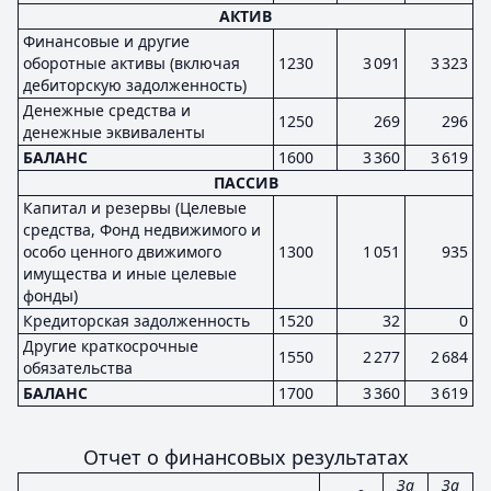
АКТИВ
Финансовые и другие
оборотные активы (включая
1230
3 091
3 323
дебиторскую задолженность)
Денежные средства и
1250
269
296
денежные эквиваленты
БАЛАНС
1600
3 360
3 619
ПАССИВ
Капитал и резервы (Целевые
средства, Фонд недвижимого и
особо ценного движимого
1300
1 051
935
имущества и иные целевые
фонды)
Кредиторская задолженность
1520
32
0
Другие краткосрочные
1550
2 277
2 684
обязательства
БАЛАНС
1700
3 360
3 619
Отчет о финансовых результатах
За
За