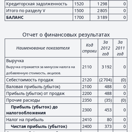
Кредиторская задолженность
1520
1 298
0
Итого по разделу V
1500
2 805
0
БАЛАНС
1700
3 189
0
Отчет о финансовых результатах
За
За
Код
Наименование показателя
2012
2011
строки
год
год
Выручка
2110
3 192
0
Выручка отражается за минусом налога на
добавленную стоимость, акцизов.
Себестоимость продаж
2120
(2 704)
(0)
Валовая прибыль (убыток)
2100
488
0
Прибыль (убыток) от продаж
2200
488
0
Прочие расходы
2350
(35)
(0)
Прибыль (убыток) до
2300
453
0
налогообложения
Налог на прибыль
2410
80
0
Чистая прибыль (убыток)
2400
373
0