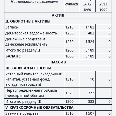
Наименование показателя
строки
2012
2011
года
года
АКТИВ
II. ОБОРОТНЫЕ АКТИВЫ
Запасы
1210
1 183
0
Дебиторская задолженность
1230
482
0
Денежные средства и
1250
1 524
0
денежные эквиваленты
Итого по разделу II
1200
3 189
0
БАЛАНС
1600
3 189
0
ПАССИВ
III. КАПИТАЛ И РЕЗЕРВЫ
Уставный капитал (складочный
капитал, уставный фонд,
1310
10
0
вклады товарищей)
Нераспределенная прибыль
1370
373
0
(непокрытый убыток)
Итого по разделу III
1300
383
0
V. КРАТКОСРОЧНЫЕ ОБЯЗАТЕЛЬСТВА
Заемные средства
1510
1 507
0