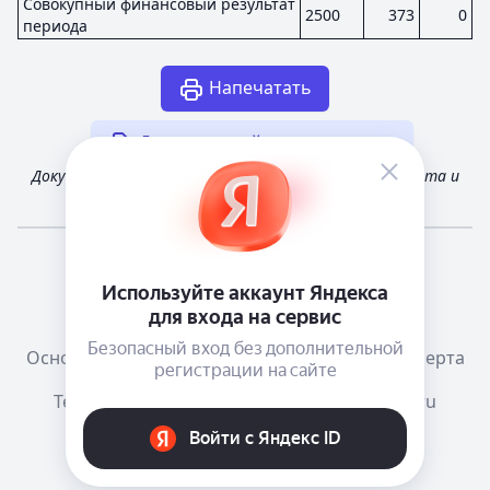
Совокупный финансовый результат
2500
373
0
периода
Напечатать
Другая случайная отчетность
Документ получен из открытых источников Росстата и
Федеральной налоговой службы России
Мне повезёт!
Справочная
Телеграм канал о сервисе
Основания размещения информации
Оферта
Тема:
Как в системе
mail@e-ecolog.ru
Е-Досье
, 2015-2026