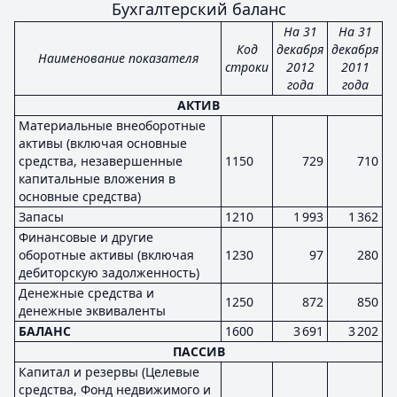
Бухгалтерский баланс
На 31
На 31
Код
декабря
декабря
Наименование показателя
строки
2012
2011
года
года
АКТИВ
Материальные внеоборотные
активы (включая основные
средства, незавершенные
1150
729
710
капитальные вложения в
основные средства)
Запасы
1210
1 993
1 362
Финансовые и другие
оборотные активы (включая
1230
97
280
дебиторскую задолженность)
Денежные средства и
1250
872
850
денежные эквиваленты
БАЛАНС
1600
3 691
3 202
ПАССИВ
Капитал и резервы (Целевые
средства, Фонд недвижимого и