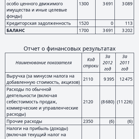
особо ценного движимого
1300
3 691
3 089
имущества и иные целевые
фонды)
Кредиторская задолженность
1520
0
113
БАЛАНС
1700
3 691
3 202
Отчет о финансовых результатах
За
За
Код
Наименование показателя
2012
2011
строки
год
год
Выручка (за минусом налога на
2110
9 395
12 475
добавленную стоимость, акцизов)
Расходы по обычной
деятельности (включая
себестоимость продаж,
2120
(8 680)
(11 226)
коммерческие и управленческие
расходы)
Прочие расходы
2350
(6)
(6)
Налоги на прибыль (доходы)
(включая текущий налог на