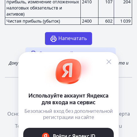
прибыль, изменение отложенных
2410
107
204
налоговых обязательств и
активов)
Чистая прибыль (убыток)
2400
602
1 039
Напечатать
Другая случайная отчетность
Документ получен из открытых источников Росстата и
Федеральной налоговой службы России
Мне повезёт!
Справочная
Телеграм канал о сервисе
Основания размещения информации
Оферта
Тема:
Как в системе
mail@e-ecolog.ru