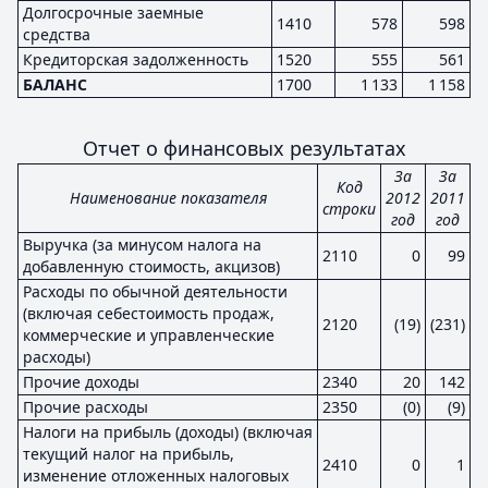
Долгосрочные заемные
1410
578
598
средства
Кредиторская задолженность
1520
555
561
БАЛАНС
1700
1 133
1 158
Отчет о финансовых результатах
За
За
Код
Наименование показателя
2012
2011
строки
год
год
Выручка (за минусом налога на
2110
0
99
добавленную стоимость, акцизов)
Расходы по обычной деятельности
(включая себестоимость продаж,
2120
(19)
(231)
коммерческие и управленческие
расходы)
Прочие доходы
2340
20
142
Прочие расходы
2350
(0)
(9)
Налоги на прибыль (доходы) (включая
текущий налог на прибыль,
2410
0
1
изменение отложенных налоговых