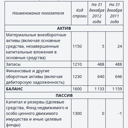
На 31
На 31
Код
декабря
декабря
Наименование показателя
строки
2012
2011
года
года
АКТИВ
Материальные внеоборотные
активы (включая основные
средства, незавершенные
1150
5
24
капитальные вложения в
основные средства)
Запасы
1210
488
488
Финансовые и другие
оборотные активы (включая
1230
640
646
дебиторскую задолженность)
БАЛАНС
1600
1 133
1 159
ПАССИВ
Капитал и резервы (Целевые
средства, Фонд недвижимого и
особо ценного движимого
1300
0
-1
имущества и иные целевые
фонды)