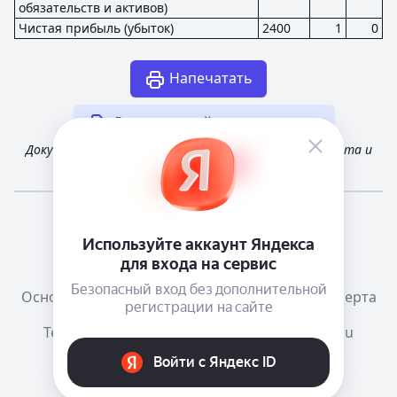
обязательств и активов)
Чистая прибыль (убыток)
2400
1
0
Напечатать
Другая случайная отчетность
Документ получен из открытых источников Росстата и
Федеральной налоговой службы России
Мне повезёт!
Справочная
Телеграм канал о сервисе
Основания размещения информации
Оферта
Тема:
Как в системе
mail@e-ecolog.ru
Е-Досье
, 2015-2026