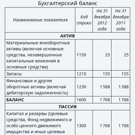
Бухгалтерский баланс
На 31
На 31
Код
декабря
декабря
Наименование показателя
строки
2012
2011
года
года
АКТИВ
Материальные внеоборотные
активы (включая основные
средства, незавершенные
1150
25
25
капитальные вложения в
основные средства)
Запасы
1210
155
155
Финансовые и другие
оборотные активы (включая
1230
1 588
1 588
дебиторскую задолженность)
БАЛАНС
1600
1 768
1 768
ПАССИВ
Капитал и резервы (Целевые
средства, Фонд недвижимого и
особо ценного движимого
1300
1 768
1 768
имущества и иные целевые