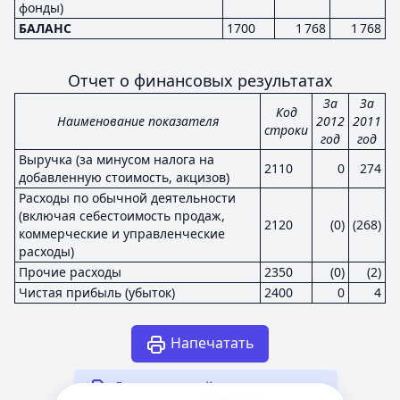
фонды)
БАЛАНС
1700
1 768
1 768
Отчет о финансовых результатах
За
За
Код
Наименование показателя
2012
2011
строки
год
год
Выручка (за минусом налога на
2110
0
274
добавленную стоимость, акцизов)
Расходы по обычной деятельности
(включая себестоимость продаж,
2120
(0)
(268)
коммерческие и управленческие
расходы)
Прочие расходы
2350
(0)
(2)
Чистая прибыль (убыток)
2400
0
4
Напечатать
Другая случайная отчетность