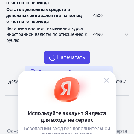
отчетного периода
Остаток денежных средств и
денежных эквивалентов на конец
4500
-
отчетного периода
Величина влияния изменений курса
иностранной валюты по отношению к
4490
0
рублю
Напечатать
Другая случайная отчетность
Документ получен из открытых источников Росстата и
Федеральной налоговой службы России
Мне повезёт!
Справочная
Телеграм канал о сервисе
Основания размещения информации
Оферта