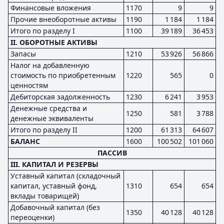
Финансовые вложения
1170
9
9
Прочие внеоборотные активы
1190
1 184
1 184
Итого по разделу I
1100
39 189
36 453
II. ОБОРОТНЫЕ АКТИВЫ
Запасы
1210
53 926
56 866
Налог на добавленную
стоимость по приобретенным
1220
565
0
ценностям
Дебиторская задолженность
1230
6 241
3 953
Денежные средства и
1250
581
3 788
денежные эквиваленты
Итого по разделу II
1200
61 313
64 607
БАЛАНС
1600
100 502
101 060
ПАССИВ
III. КАПИТАЛ И РЕЗЕРВЫ
Уставный капитал (складочный
капитал, уставный фонд,
1310
654
654
вклады товарищей)
Добавочный капитал (без
1350
40 128
40 128
переоценки)