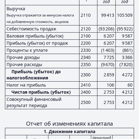
год
год
Выручка
2110
99 413
105 509
Выручка отражается за минусом налога
на добавленную стоимость, акцизов.
Себестоимость продаж
2120
(93 206)
(95 922)
Валовая прибыль (убыток)
2100
6 207
9 587
Прибыль (убыток) от продаж
2200
6 207
9 587
Проценты к уплате
2330
(1 403)
(861)
Прочие доходы
2340
7 725
3 366
Прочие расходы
2350
(9 670)
(7 820)
Прибыль (убыток) до
2300
2 859
4 272
налогообложения
Налог на прибыль
2410
106
60
Чистая прибыль (убыток)
2400
2 753
4 212
Совокупный финансовый
2500
2 753
4 212
результат периода
Отчет об изменениях капитала
1. Движение капитала
Нераспред