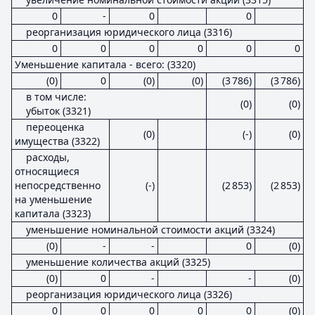
0
-
0
0
реорганизация юридического лица (3316)
0
0
0
0
0
0
Уменьшение капитала - всего: (3320)
(0)
0
(0)
(0)
(3 786)
(3 786)
в том числе:
(0)
(0)
убыток (3321)
переоценка
(0)
(-)
(0)
имущества (3322)
расходы,
относящиеся
непосредственно
(-)
(2 853)
(2 853)
на уменьшение
капитала (3323)
уменьшение номинальной стоимости акций (3324)
(0)
-
-
0
(0)
уменьшение количества акций (3325)
(0)
0
-
-
(0)
реорганизация юридического лица (3326)
0
0
0
0
0
(0)