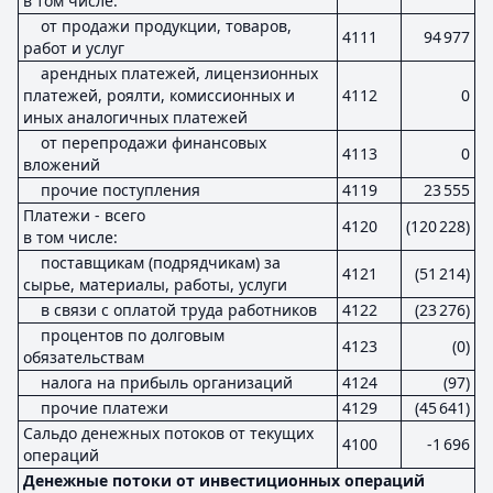
в том числе:
от продажи продукции, товаров,
4111
94 977
работ и услуг
арендных платежей, лицензионных
платежей, роялти, комиссионных и
4112
0
иных аналогичных платежей
от перепродажи финансовых
4113
0
вложений
прочие поступления
4119
23 555
Платежи - всего
4120
(120 228)
в том числе:
поставщикам (подрядчикам) за
4121
(51 214)
сырье, материалы, работы, услуги
в связи с оплатой труда работников
4122
(23 276)
процентов по долговым
4123
(0)
обязательствам
налога на прибыль организаций
4124
(97)
прочие платежи
4129
(45 641)
Сальдо денежных потоков от текущих
4100
-1 696
операций
Денежные потоки от инвестиционных операций