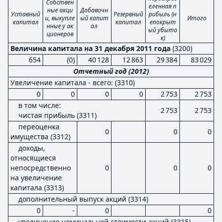
Собствен
еленная п
ные акци
Добавочн
Уставный
Резервный
рибыль (н
и, выкупле
ый капит
Итого
капитал
капитал
епокрыт
нные у ак
ал
ый убыто
ционеров
к)
Величина капитала на 31 декабря 2011 года
(3200)
654
(0)
40 128
12 863
29 384
83 029
Отчетный год (2012)
Увеличение капитала - всего: (3310)
0
0
0
0
2 753
2 753
в том числе:
2 753
2 753
чистая прибыль (3311)
переоценка
0
0
0
имущества (3312)
доходы,
относящиеся
непосредственно
0
0
0
на увеличение
капитала (3313)
дополнительный выпуск акций (3314)
0
-
0
0
увеличение номинальной стоимости акций (3315)