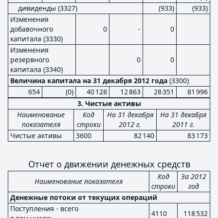
дивиденды (3327)
(933)
(933)
Изменения
добавочного
0
-
0
капитала (3330)
Изменения
резервного
0
0
капитала (3340)
Величина капитала на 31 декабря 2012 года
(3300)
654
(0)
40 128
12 863
28 351
81 996
3. Чистые активы
Наименование
Код
На 31 декабря
На 31 декабря
показателя
строки
2012 г.
2011 г.
Чистые активы
3600
82 140
83 173
Отчет о движении денежных средств
Код
За 2012
Наименование показателя
строки
год
Денежные потоки от текущих операций
Поступления - всего
4110
118 532