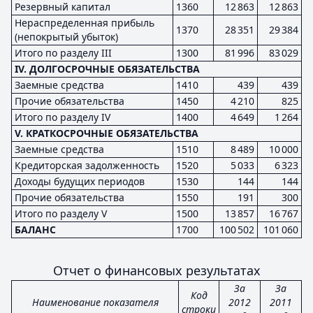
Резервный капитал
1360
12 863
12 863
Нераспределенная прибыль
1370
28 351
29 384
(непокрытый убыток)
Итого по разделу III
1300
81 996
83 029
IV. ДОЛГОСРОЧНЫЕ ОБЯЗАТЕЛЬСТВА
Заемные средства
1410
439
439
Прочие обязательства
1450
4 210
825
Итого по разделу IV
1400
4 649
1 264
V. КРАТКОСРОЧНЫЕ ОБЯЗАТЕЛЬСТВА
Заемные средства
1510
8 489
10 000
Кредиторская задолженность
1520
5 033
6 323
Доходы будущих периодов
1530
144
144
Прочие обязательства
1550
191
300
Итого по разделу V
1500
13 857
16 767
БАЛАНС
1700
100 502
101 060
Отчет о финансовых результатах
За
За
Код
Наименование показателя
2012
2011
строки