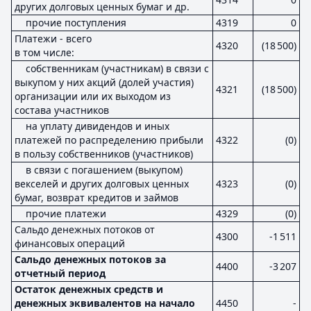
других долговых ценных бумаг и др.
прочие поступления
4319
0
Платежи - всего
4320
(18 500)
в том числе:
собственникам (участникам) в связи с
выкупом у них акций (долей участия)
4321
(18 500)
организации или их выходом из
состава участников
на уплату дивидендов и иных
платежей по распределению прибыли
4322
(0)
в пользу собственников (участников)
в связи с погашением (выкупом)
векселей и других долговых ценных
4323
(0)
бумаг, возврат кредитов и займов
прочие платежи
4329
(0)
Сальдо денежных потоков от
4300
-1 511
финансовых операций
Сальдо денежных потоков за
4400
-3 207
отчетный период
Остаток денежных средств и
денежных эквивалентов на начало
4450
-