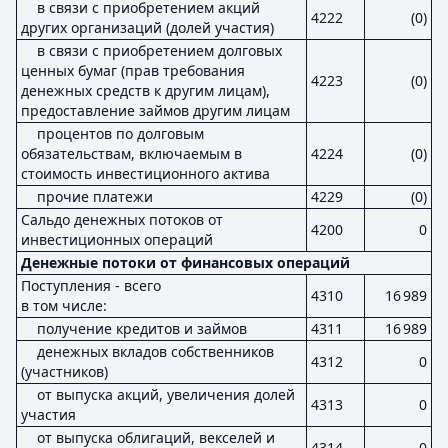
в связи с приобретением акций
4222
(0)
других организаций (долей участия)
в связи с приобретением долговых
ценных бумаг (прав требования
4223
(0)
денежных средств к другим лицам),
предоставление займов другим лицам
процентов по долговым
обязательствам, включаемым в
4224
(0)
стоимость инвестиционного актива
прочие платежи
4229
(0)
Сальдо денежных потоков от
4200
0
инвестиционных операций
Денежные потоки от финансовых операций
Поступления - всего
4310
16 989
в том числе:
получение кредитов и займов
4311
16 989
денежных вкладов собственников
4312
0
(участников)
от выпуска акций, увеличения долей
4313
0
участия
от выпуска облигаций, векселей и
4314
0