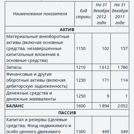
На 31
На 31
Код
декабря
декабря
Наименование показателя
строки
2012
2011
года
года
АКТИВ
Материальные внеоборотные
активы (включая основные
средства, незавершенные
1150
102
157
капитальные вложения в
основные средства)
Запасы
1210
1 612
1 780
Финансовые и другие
оборотные активы (включая
1230
171
114
дебиторскую задолженность)
Денежные средства и
1250
9
1
денежные эквиваленты
БАЛАНС
1600
1 894
2 052
ПАССИВ
Капитал и резервы (Целевые
средства, Фонд недвижимого и
особо ценного движимого
1300
449
349