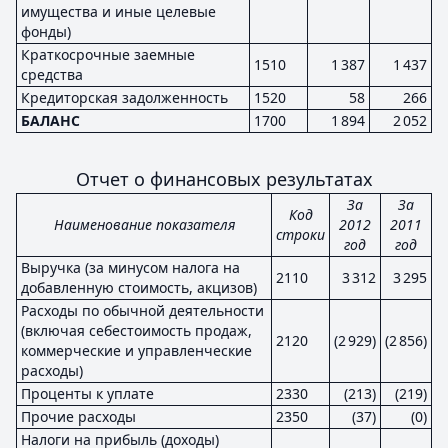
имущества и иные целевые
фонды)
Краткосрочные заемные
1510
1 387
1 437
средства
Кредиторская задолженность
1520
58
266
БАЛАНС
1700
1 894
2 052
Отчет о финансовых результатах
За
За
Код
Наименование показателя
2012
2011
строки
год
год
Выручка (за минусом налога на
2110
3 312
3 295
добавленную стоимость, акцизов)
Расходы по обычной деятельности
(включая себестоимость продаж,
2120
(2 929)
(2 856)
коммерческие и управленческие
расходы)
Проценты к уплате
2330
(213)
(219)
Прочие расходы
2350
(37)
(0)
Налоги на прибыль (доходы)