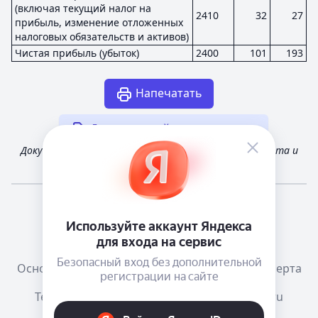
(включая текущий налог на
2410
32
27
прибыль, изменение отложенных
налоговых обязательств и активов)
Чистая прибыль (убыток)
2400
101
193
Напечатать
Другая случайная отчетность
Документ получен из открытых источников Росстата и
Федеральной налоговой службы России
Мне повезёт!
Справочная
Телеграм канал о сервисе
Основания размещения информации
Оферта
Тема:
Как в системе
mail@e-ecolog.ru