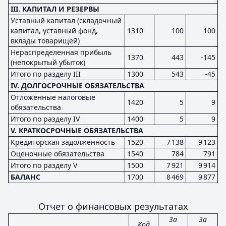
III. КАПИТАЛ И РЕЗЕРВЫ
Уставный капитал (складочный
капитал, уставный фонд,
1310
100
100
вклады товарищей)
Нераспределенная прибыль
1370
443
-145
(непокрытый убыток)
Итого по разделу III
1300
543
-45
IV. ДОЛГОСРОЧНЫЕ ОБЯЗАТЕЛЬСТВА
Отложенные налоговые
1420
5
9
обязательства
Итого по разделу IV
1400
5
9
V. КРАТКОСРОЧНЫЕ ОБЯЗАТЕЛЬСТВА
Кредиторская задолженность
1520
7 138
9 123
Оценочные обязательства
1540
784
791
Итого по разделу V
1500
7 921
9 914
БАЛАНС
1700
8 469
9 877
Отчет о финансовых результатах
За
За
Код