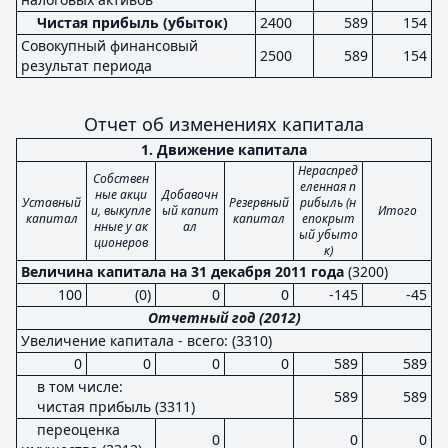
Чистая прибыль (убыток)
2400
589
154
Совокупный финансовый
2500
589
154
результат периода
Отчет об изменениях капитала
1. Движение капитала
Нераспред
Собствен
еленная п
ные акци
Добавочн
Уставный
Резервный
рибыль (н
и, выкупле
ый капит
Итого
капитал
капитал
епокрыт
нные у ак
ал
ый убыто
ционеров
к)
Величина капитала на 31 декабря 2011 года
(3200)
100
(0)
0
0
-145
-45
Отчетный год (2012)
Увеличение капитала - всего: (3310)
0
0
0
0
589
589
в том числе:
589
589
чистая прибыль (3311)
переоценка
0
0
0