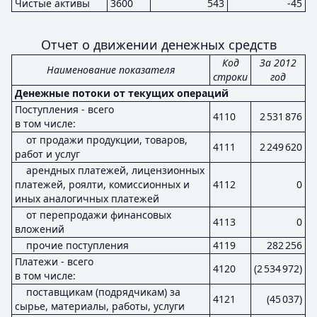
Чистые активы
3600
543
-45
Отчет о движении денежных средств
Код
За 2012
Наименование показателя
строки
год
Денежные потоки от текущих операций
Поступления - всего
4110
2 531 876
в том числе:
от продажи продукции, товаров,
4111
2 249 620
работ и услуг
арендных платежей, лицензионных
платежей, роялти, комиссионных и
4112
0
иных аналогичных платежей
от перепродажи финансовых
4113
0
вложений
прочие поступления
4119
282 256
Платежи - всего
4120
(2 534 972)
в том числе:
поставщикам (подрядчикам) за
4121
(45 037)
сырье, материалы, работы, услуги