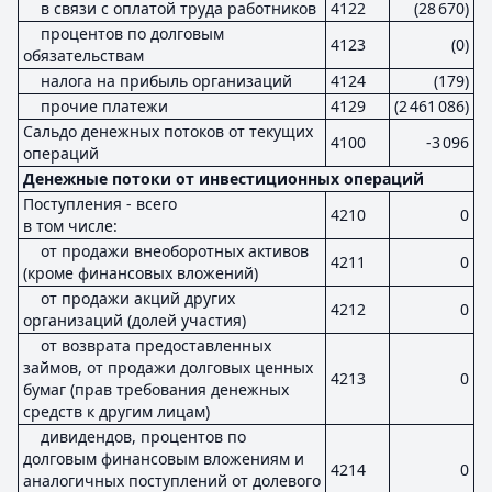
в связи с оплатой труда работников
4122
(28 670)
процентов по долговым
4123
(0)
обязательствам
налога на прибыль организаций
4124
(179)
прочие платежи
4129
(2 461 086)
Сальдо денежных потоков от текущих
4100
-3 096
операций
Денежные потоки от инвестиционных операций
Поступления - всего
4210
0
в том числе:
от продажи внеоборотных активов
4211
0
(кроме финансовых вложений)
от продажи акций других
4212
0
организаций (долей участия)
от возврата предоставленных
займов, от продажи долговых ценных
4213
0
бумаг (прав требования денежных
средств к другим лицам)
дивидендов, процентов по
долговым финансовым вложениям и
4214
0
аналогичных поступлений от долевого