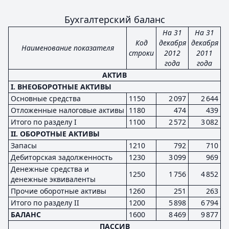
Бухгалтерский баланс
На 31
На 31
Код
декабря
декабря
Наименование показателя
строки
2012
2011
года
года
АКТИВ
I. ВНЕОБОРОТНЫЕ АКТИВЫ
Основные средства
1150
2 097
2 644
Отложенные налоговые активы
1180
474
439
Итого по разделу I
1100
2 572
3 082
II. ОБОРОТНЫЕ АКТИВЫ
Запасы
1210
792
710
Дебиторская задолженность
1230
3 099
969
Денежные средства и
1250
1 756
4 852
денежные эквиваленты
Прочие оборотные активы
1260
251
263
Итого по разделу II
1200
5 898
6 794
БАЛАНС
1600
8 469
9 877
ПАССИВ