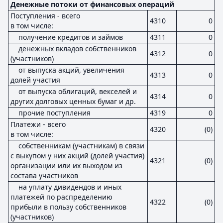
Денежные потоки от финансовых операций
Поступления - всего
4310
0
в том числе:
получение кредитов и займов
4311
0
денежных вкладов собственников
4312
0
(участников)
от выпуска акций, увеличения
4313
0
долей участия
от выпуска облигаций, векселей и
4314
0
других долговых ценных бумаг и др.
прочие поступления
4319
0
Платежи - всего
4320
(0)
в том числе:
собственникам (участникам) в связи
с выкупом у них акций (долей участия)
4321
(0)
организации или их выходом из
состава участников
на уплату дивидендов и иных
платежей по распределению
4322
(0)
прибыли в пользу собственников
(участников)