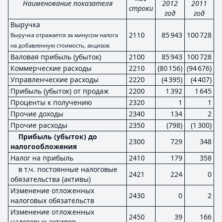
Наименование показателя
2012
2011
строки
год
год
Выручка
2110
85 943
100 728
Выручка отражается за минусом налога
на добавленную стоимость, акцизов.
Валовая прибыль (убыток)
2100
85 943
100 728
Коммерческие расходы
2210
(80 156)
(94 676)
Управленческие расходы
2220
(4 395)
(4 407)
Прибыль (убыток) от продаж
2200
1 392
1 645
Проценты к получению
2320
1
1
Прочие доходы
2340
134
2
Прочие расходы
2350
(798)
(1 300)
Прибыль (убыток) до
2300
729
348
налогообложения
Налог на прибыль
2410
179
358
в т.ч. постоянные налоговые
2421
224
0
обязательства (активы)
Изменение отложенных
2430
0
2
налоговых обязательств
Изменение отложенных
2450
39
166
налоговых активов