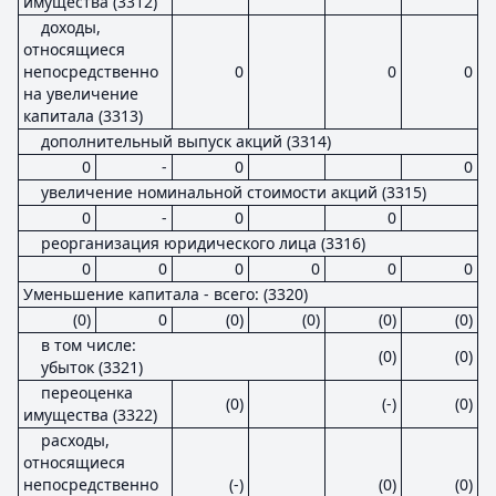
имущества (3312)
доходы,
относящиеся
непосредственно
0
0
0
на увеличение
капитала (3313)
дополнительный выпуск акций (3314)
0
-
0
0
увеличение номинальной стоимости акций (3315)
0
-
0
0
реорганизация юридического лица (3316)
0
0
0
0
0
0
Уменьшение капитала - всего: (3320)
(0)
0
(0)
(0)
(0)
(0)
в том числе:
(0)
(0)
убыток (3321)
переоценка
(0)
(-)
(0)
имущества (3322)
расходы,
относящиеся
непосредственно
(-)
(0)
(0)