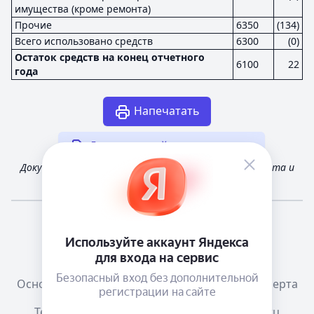
имущества (кроме ремонта)
Прочие
6350
(134)
Всего использовано средств
6300
(0)
Остаток средств на конец отчетного
6100
22
года
Напечатать
Другая случайная отчетность
Документ получен из открытых источников Росстата и
Федеральной налоговой службы России
Мне повезёт!
Справочная
Телеграм канал о сервисе
Основания размещения информации
Оферта
Тема:
Как в системе
mail@e-ecolog.ru