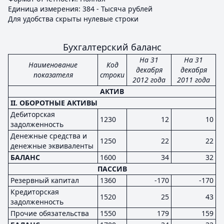
Единица измерения: 384 - Тысяча рублей
Для удобства скрыты нулевые строки
Бухгалтерский баланс
На 31
На 31
Наименование
Код
декабря
декабря
показателя
строки
2012 года
2011 года
АКТИВ
II. ОБОРОТНЫЕ АКТИВЫ
Дебиторская
1230
12
10
задолженность
Денежные средства и
1250
22
22
денежные эквиваленты
БАЛАНС
1600
34
32
ПАССИВ
Резервный капитал
1360
-170
-170
Кредиторская
1520
25
43
задолженность
Прочие обязательства
1550
179
159