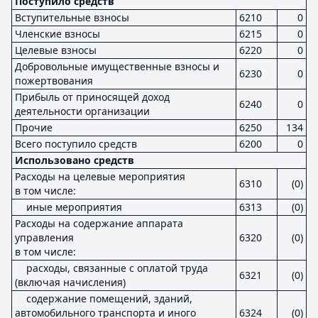
Поступило средств
Вступительные взносы
6210
0
Членские взносы
6215
0
Целевые взносы
6220
0
Добровольные имущественные взносы и
6230
0
пожертвования
Прибыль от приносящей доход
6240
0
деятельности организации
Прочие
6250
134
Всего поступило средств
6200
0
Использовано средств
Расходы на целевые мероприятия
6310
(0)
в том числе:
иные мероприятия
6313
(0)
Расходы на содержание аппарата
управления
6320
(0)
в том числе:
расходы, связанные с оплатой труда
6321
(0)
(включая начисления)
содержание помещений, зданий,
автомобильного транспорта и иного
6324
(0)