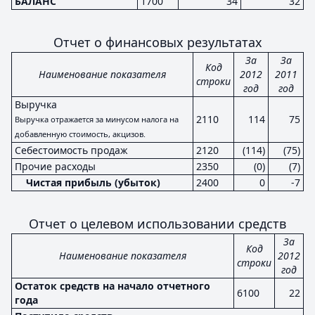
БАЛАНС
1700
34
32
Отчет о финансовых результатах
За
За
Код
Наименование показателя
2012
2011
строки
год
год
Выручка
2110
114
75
Выручка отражается за минусом налога на
добавленную стоимость, акцизов.
Себестоимость продаж
2120
(114)
(75)
Прочие расходы
2350
(0)
(7)
Чистая прибыль (убыток)
2400
0
-7
Отчет о целевом использовании средств
За
Код
Наименование показателя
2012
строки
год
Остаток средств на начало отчетного
6100
22
года