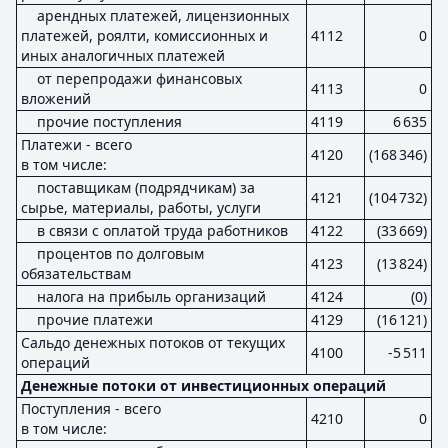
арендных платежей, лицензионных
платежей, роялти, комиссионных и
4112
0
иных аналогичных платежей
от перепродажи финансовых
4113
0
вложений
прочие поступления
4119
6 635
Платежи - всего
4120
(168 346)
в том числе:
поставщикам (подрядчикам) за
4121
(104 732)
сырье, материалы, работы, услуги
в связи с оплатой труда работников
4122
(33 669)
процентов по долговым
4123
(13 824)
обязательствам
налога на прибыль организаций
4124
(0)
прочие платежи
4129
(16 121)
Сальдо денежных потоков от текущих
4100
-5 511
операций
Денежные потоки от инвестиционных операций
Поступления - всего
4210
0
в том числе: