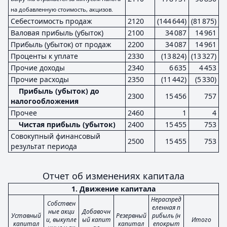
на добавленную стоимость, акцизов.
Себестоимость продаж
2120
(144 644)
(81 875)
Валовая прибыль (убыток)
2100
34 087
14 961
Прибыль (убыток) от продаж
2200
34 087
14 961
Проценты к уплате
2330
(13 824)
(13 327)
Прочие доходы
2340
6 635
4 453
Прочие расходы
2350
(11 442)
(5 330)
Прибыль (убыток) до
2300
15 456
757
налогообложения
Прочее
2460
1
4
Чистая прибыль (убыток)
2400
15 455
753
Совокупный финансовый
2500
15 455
753
результат периода
Отчет об изменениях капитала
1. Движение капитала
Нераспред
Собствен
еленная п
ные акци
Добавочн
Уставный
Резервный
рибыль (н
и, выкупле
ый капит
Итого
капитал
капитал
епокрыт