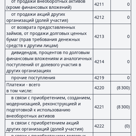
от продажи внеоборотных активов
4211
0
(кроме финансовых вложений)
от продажи акций других
4212
0
организаций (долей участия)
от возврата предоставленных
займов, от продажи долговых ценных
4213
0
бумаг (прав требования денежных
средств к другим лицам)
дивидендов, процентов по долговым
финансовым вложениям и аналогичных
4214
0
поступлений от долевого участия в
других организациях
прочие поступления
4219
0
Платежи - всего
4220
(8 300)
в том числе:
в связи с приобретением, созданием,
модернизацией, реконструкцией и
4221
(8 300)
подготовкой к использованию
внеоборотных активов
в связи с приобретением акций
4222
(0)
других организаций (долей участия)
в связи с приобретением долговых