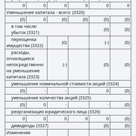
0
0
0
0
0
0
Уменьшение капитала - всего: (3320)
(0)
0
(0)
(0)
(0)
(0)
в том числе:
(0)
(0)
убыток (3321)
переоценка
(0)
(-)
(0)
имущества (3322)
расходы,
относящиеся
непосредственно
(-)
(0)
(0)
на уменьшение
капитала (3323)
уменьшение номинальной стоимости акций (3324)
(0)
-
-
0
(0)
уменьшение количества акций (3325)
(0)
0
-
-
(0)
реорганизация юридического лица (3326)
0
0
0
0
0
(0)
дивиденды (3327)
(0)
(0)
Изменения