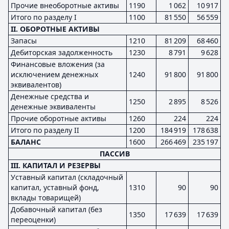
Прочие внеоборотные активы
1190
1 062
10 917
Итого по разделу I
1100
81 550
56 559
II. ОБОРОТНЫЕ АКТИВЫ
Запасы
1210
81 209
68 460
Дебиторская задолженность
1230
8 791
9 628
Финансовые вложения (за
исключением денежных
1240
91 800
91 800
эквивалентов)
Денежные средства и
1250
2 895
8 526
денежные эквиваленты
Прочие оборотные активы
1260
224
224
Итого по разделу II
1200
184 919
178 638
БАЛАНС
1600
266 469
235 197
ПАССИВ
III. КАПИТАЛ И РЕЗЕРВЫ
Уставный капитал (складочный
капитал, уставный фонд,
1310
90
90
вклады товарищей)
Добавочный капитал (без
1350
17 639
17 639
переоценки)