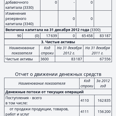
добавочного
0
-
0
капитала (3330)
Изменения
резервного
0
0
капитала (3340)
Величина капитала на 31 декабря 2012 года
(3300)
90
(0)
17 639
0
65 458
83 187
3. Чистые активы
Наименование
Код
На 31 декабря
На 31 декабря
показателя
строки
2012 г.
2011 г.
Чистые активы
3600
83 187
67 556
Отчет о движении денежных средств
Код
За 2012
Наименование показателя
строки
год
Денежные потоки от текущих операций
Поступления - всего
4110
162 835
в том числе:
от продажи продукции, товаров,
4111
156 200
работ и услуг