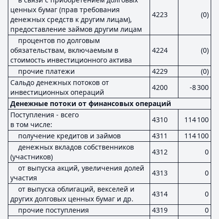
ценных бумаг (прав требования
4223
(0)
денежных средств к другим лицам),
предоставление займов другим лицам
процентов по долговым
обязательствам, включаемым в
4224
(0)
стоимость инвестиционного актива
прочие платежи
4229
(0)
Сальдо денежных потоков от
4200
-8 300
инвестиционных операций
Денежные потоки от финансовых операций
Поступления - всего
4310
114 100
в том числе:
получение кредитов и займов
4311
114 100
денежных вкладов собственников
4312
0
(участников)
от выпуска акций, увеличения долей
4313
0
участия
от выпуска облигаций, векселей и
4314
0
других долговых ценных бумаг и др.
прочие поступления
4319
0