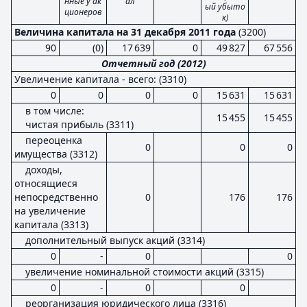
нные у ак
ал
ый убыто
ционеров
к)
Величина капитала на 31 декабря 2011 года
(3200)
90
(0)
17 639
0
49 827
67 556
Отчетный год (2012)
Увеличение капитала - всего: (3310)
0
0
0
0
15 631
15 631
в том числе:
15 455
15 455
чистая прибыль (3311)
переоценка
0
0
0
имущества (3312)
доходы,
относящиеся
непосредственно
0
176
176
на увеличение
капитала (3313)
дополнительный выпуск акций (3314)
0
-
0
0
увеличение номинальной стоимости акций (3315)
0
-
0
0
реорганизация юридического лица (3316)