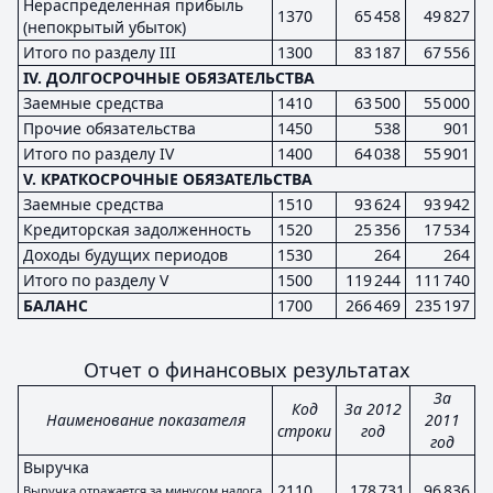
Нераспределенная прибыль
1370
65 458
49 827
(непокрытый убыток)
Итого по разделу III
1300
83 187
67 556
IV. ДОЛГОСРОЧНЫЕ ОБЯЗАТЕЛЬСТВА
Заемные средства
1410
63 500
55 000
Прочие обязательства
1450
538
901
Итого по разделу IV
1400
64 038
55 901
V. КРАТКОСРОЧНЫЕ ОБЯЗАТЕЛЬСТВА
Заемные средства
1510
93 624
93 942
Кредиторская задолженность
1520
25 356
17 534
Доходы будущих периодов
1530
264
264
Итого по разделу V
1500
119 244
111 740
БАЛАНС
1700
266 469
235 197
Отчет о финансовых результатах
За
Код
За 2012
Наименование показателя
2011
строки
год
год
Выручка
2110
178 731
96 836
Выручка отражается за минусом налога