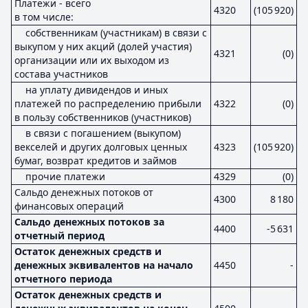
Платежи - всего
4320
(105 920)
в том числе:
собственникам (участникам) в связи с
выкупом у них акций (долей участия)
4321
(0)
организации или их выходом из
состава участников
на уплату дивидендов и иных
платежей по распределению прибыли
4322
(0)
в пользу собственников (участников)
в связи с погашением (выкупом)
векселей и других долговых ценных
4323
(105 920)
бумаг, возврат кредитов и займов
прочие платежи
4329
(0)
Сальдо денежных потоков от
4300
8 180
финансовых операций
Сальдо денежных потоков за
4400
-5 631
отчетный период
Остаток денежных средств и
денежных эквивалентов на начало
4450
-
отчетного периода
Остаток денежных средств и