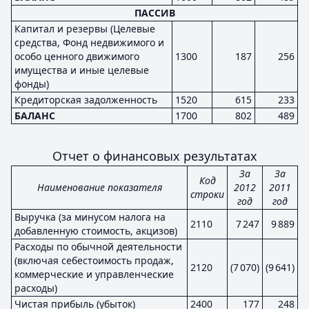
ПАССИВ
Капитал и резервы (Целевые
средства, Фонд недвижимого и
особо ценного движимого
1300
187
256
имущества и иные целевые
фонды)
Кредиторская задолженность
1520
615
233
БАЛАНС
1700
802
489
Отчет о финансовых результатах
За
За
Код
Наименование показателя
2012
2011
строки
год
год
Выручка (за минусом налога на
2110
7 247
9 889
добавленную стоимость, акцизов)
Расходы по обычной деятельности
(включая себестоимость продаж,
2120
(7 070)
(9 641)
коммерческие и управленческие
расходы)
Чистая прибыль (убыток)
2400
177
248