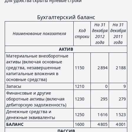
Для удобства скрыты нулевые строки
Бухгалтерский баланс
На 31
На 31
Код
декабря
декабря
Наименование показателя
строки
2012
2011
года
года
АКТИВ
Материальные внеоборотные
активы (включая основные
средства, незавершенные
1150
2 894
2 188
капитальные вложения в
основные средства)
Запасы
1210
0
9
Финансовые и другие
оборотные активы (включая
1230
295
279
дебиторскую задолженность)
Денежные средства и
1250
1 616
1 523
денежные эквиваленты
БАЛАНС
1600
4 805
4 001
ПАССИВ