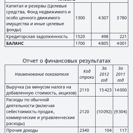
Капитал и резервы (Целевые
средства, Фонд недвижимого и
особо ценного движимого
1300
4 307
3 780
имущества и иные целевые
фонды)
Кредиторская задолженность
1520
498
221
БАЛАНС
1700
4 805
4 001
Отчет о финансовых результатах
За
За
Код
Наименование показателя
2012
2011
строки
год
год
Выручка (за минусом налога на
2110
15 423
14 000
добавленную стоимость, акцизов)
Расходы по обычной
деятельности (включая
себестоимость продаж,
2120
(10 092)
(9 304)
коммерческие и управленческие
расходы)
Прочие доходы
2340
104
117