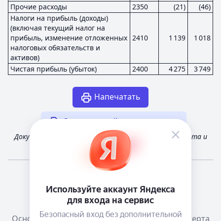
Прочие расходы
2350
(21)
(46)
Налоги на прибыль (доходы)
(включая текущий налог на
прибыль, изменение отложенных
2410
1 139
1 018
налоговых обязательств и
активов)
Чистая прибыль (убыток)
2400
4 275
3 749
Напечатать
Другая случайная отчетность
Документ получен из открытых источников Росстата и
Федеральной налоговой службы России
Мне повезёт!
Справочная
Телеграм канал о сервисе
Основания размещения информации
Оферта