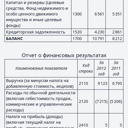
Капитал и резервы (Целевые
средства, Фонд недвижимого и
особо ценного движимого
1300
6 561
5 351
имущества и иные целевые
фонды)
Кредиторская задолженность
1520
4 230
2 861
БАЛАНС
1700
10 791
8 212
Отчет о финансовых результатах
За
За
Код
Наименование показателя
2012
2011
строки
год
год
Выручка (за минусом налога на
2110
9 123
6 795
добавленную стоимость, акцизов)
Расходы по обычной деятельности
(включая себестоимость продаж,
2120
(7 215)
(5 206)
коммерческие и управленческие
расходы)
Налоги на прибыль (доходы)
(включая текущий налог на
2410
5
5
прибыль, изменение отложенных