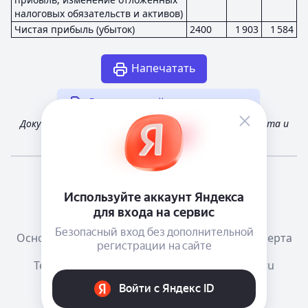
налоговых обязательств и активов)
Чистая прибыль (убыток)
2400
1 903
1 584
Напечатать
Другая случайная отчетность
Документ получен из открытых источников Росстата и
Федеральной налоговой службы России
Мне повезёт!
Справочная
Телеграм канал о сервисе
Основания размещения информации
Оферта
Тема:
Как в системе
mail@e-ecolog.ru
Е-Досье
, 2015-2026