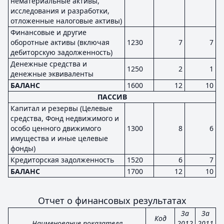
нематериальные активы,
исследования и разработки,
отложенные налоговые активы)
Финансовые и другие
оборотные активы (включая
1230
7
7
дебиторскую задолженность)
Денежные средства и
1250
2
1
денежные эквиваленты
БАЛАНС
1600
12
10
ПАССИВ
Капитал и резервы (Целевые
средства, Фонд недвижимого и
особо ценного движимого
1300
8
6
имущества и иные целевые
фонды)
Кредиторская задолженность
1520
6
7
БАЛАНС
1700
12
10
Отчет о финансовых результатах
За
За
Код
Наименование показателя
2012
2011