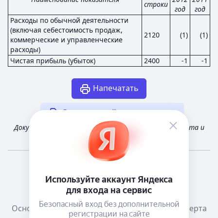
строки
год
год
Расходы по обычной деятельности
(включая себестоимость продаж,
2120
(1)
(1)
коммерческие и управленческие
расходы)
Чистая прибыль (убыток)
2400
-1
-1
Напечатать
Другая случайная отчетность
Документ получен из открытых источников Росстата и
Федеральной налоговой службы России
Мне повезёт!
Справочная
Телеграм канал о сервисе
Основания размещения информации
Оферта