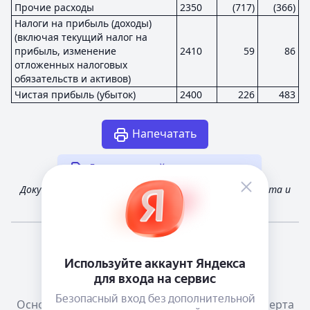
Прочие расходы
2350
(717)
(366)
Налоги на прибыль (доходы)
(включая текущий налог на
прибыль, изменение
2410
59
86
отложенных налоговых
обязательств и активов)
Чистая прибыль (убыток)
2400
226
483
Напечатать
Другая случайная отчетность
Документ получен из открытых источников Росстата и
Федеральной налоговой службы России
Мне повезёт!
Справочная
Телеграм канал о сервисе
Основания размещения информации
Оферта