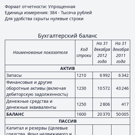
Формат отчетности: Упрощенная
Единица измерения: 384 - Тысяча рублей
Для удобства скрыты нулевые строки
Бухгалтерский баланс
На 31
На 31
Код
декабря
декабря
Наименование показателя
строки
2012
2011
года
года
АКТИВ
Запасы
1210
6 992
6 342
Финансовые и другие
оборотные активы (включая
1230
10 572
43 246
дебиторскую задолженность)
Денежные средства и
1250
2 806
417
денежные эквиваленты
БАЛАНС
1600
20 370
50 005
ПАССИВ
Капитал и резервы (Целевые
средства, Фонд недвижимого и