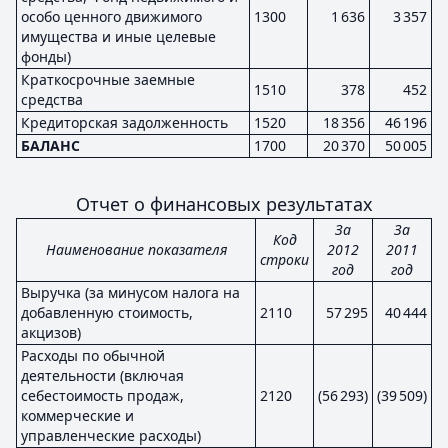
особо ценного движимого
1300
1 636
3 357
имущества и иные целевые
фонды)
Краткосрочные заемные
1510
378
452
средства
Кредиторская задолженность
1520
18 356
46 196
БАЛАНС
1700
20 370
50 005
Отчет о финансовых результатах
За
За
Код
Наименование показателя
2012
2011
строки
год
год
Выручка (за минусом налога на
добавленную стоимость,
2110
57 295
40 444
акцизов)
Расходы по обычной
деятельности (включая
себестоимость продаж,
2120
(56 293)
(39 509)
коммерческие и
управленческие расходы)