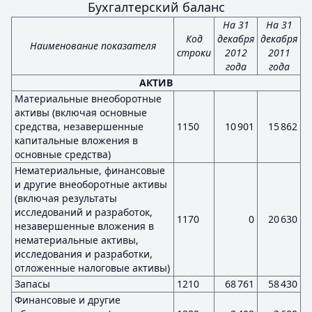
Бухгалтерский баланс
На 31
На 31
Код
декабря
декабря
Наименование показателя
строки
2012
2011
года
года
АКТИВ
Материальные внеоборотные
активы (включая основные
средства, незавершенные
1150
10 901
15 862
капитальные вложения в
основные средства)
Нематериальные, финансовые
и другие внеоборотные активы
(включая результаты
исследований и разработок,
1170
0
20 630
незавершенные вложения в
нематериальные активы,
исследования и разработки,
отложенные налоговые активы)
Запасы
1210
68 761
58 430
Финансовые и другие