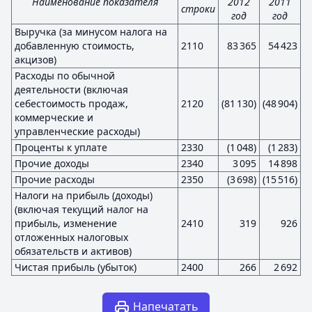
Наименование показателя
2012
2011
строки
год
год
Выручка (за минусом налога на
добавленную стоимость,
2110
83 365
54 423
акцизов)
Расходы по обычной
деятельности (включая
себестоимость продаж,
2120
(81 130)
(48 904)
коммерческие и
управленческие расходы)
Проценты к уплате
2330
(1 048)
(1 283)
Прочие доходы
2340
3 095
14 898
Прочие расходы
2350
(3 698)
(15 516)
Налоги на прибыль (доходы)
(включая текущий налог на
прибыль, изменение
2410
319
926
отложенных налоговых
обязательств и активов)
Чистая прибыль (убыток)
2400
266
2 692
Напечатать