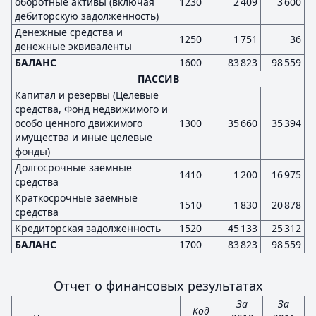
оборотные активы (включая
1230
2 409
3 600
дебиторскую задолженность)
Денежные средства и
1250
1 751
36
денежные эквиваленты
БАЛАНС
1600
83 823
98 559
ПАССИВ
Капитал и резервы (Целевые
средства, Фонд недвижимого и
особо ценного движимого
1300
35 660
35 394
имущества и иные целевые
фонды)
Долгосрочные заемные
1410
1 200
16 975
средства
Краткосрочные заемные
1510
1 830
20 878
средства
Кредиторская задолженность
1520
45 133
25 312
БАЛАНС
1700
83 823
98 559
Отчет о финансовых результатах
За
За
Код