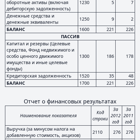
оборотные активы (включая
1230
5
7
дебиторскую задолженность)
Денежные средства и
1250
9
2
денежные эквиваленты
БАЛАНС
1600
221
226
ПАССИВ
Капитал и резервы (Целевые
средства, Фонд недвижимого и
особо ценного движимого
1300
186
178
имущества и иные целевые
фонды)
Кредиторская задолженность
1520
35
48
БАЛАНС
1700
221
226
Отчет о финансовых результатах
За
За
Код
Наименование показателя
2012
2011
строки
год
год
Выручка (за минусом налога на
2110
276
276
добавленную стоимость, акцизов)