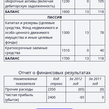
оборотные активы (включая
1230
0
105
дебиторскую задолженность)
БАЛАНС
1600
13
118
ПАССИВ
Капитал и резервы (Целевые
средства, Фонд недвижимого и
особо ценного движимого
1300
13
78
имущества и иные целевые
фонды)
Краткосрочные заемные
1510
0
40
средства
БАЛАНС
1700
13
118
Отчет о финансовых результатах
Наименование
Код
За 2012
За 2011
показателя
строки
год
год
Прочие расходы
2350
(65)
(0)
Чистая прибыль
2400
-65
0
(убыток)