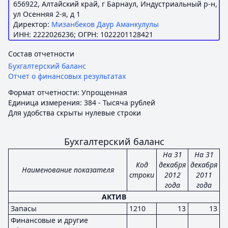
656922, Алтайский край, г Барнаул, Индустриальный р-н,
ул Осенняя 2-я, д 1
Директор:
Мизанбеков Даур Аманкулулы
ИНН: 2222026236; ОГРН: 1022201128421
Состав отчетности
Бухгалтерский баланс
Отчет о финансовых результатах
Формат отчетности: Упрощенная
Единица измерения: 384 - Тысяча рублей
Для удобства скрыты нулевые строки
Бухгалтерский баланс
На 31
На 31
Код
декабря
декабря
Наименование показателя
строки
2012
2011
года
года
АКТИВ
Запасы
1210
13
13
Финансовые и другие