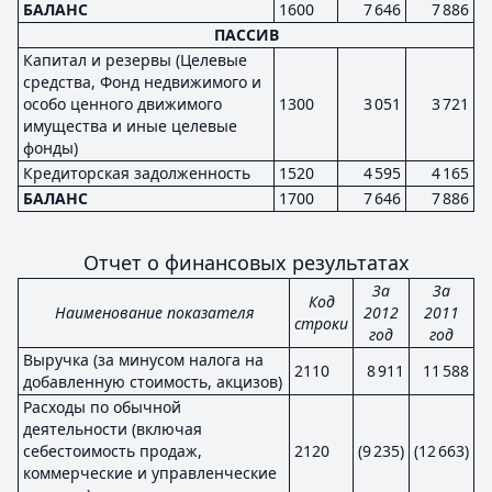
БАЛАНС
1600
7 646
7 886
ПАССИВ
Капитал и резервы (Целевые
средства, Фонд недвижимого и
особо ценного движимого
1300
3 051
3 721
имущества и иные целевые
фонды)
Кредиторская задолженность
1520
4 595
4 165
БАЛАНС
1700
7 646
7 886
Отчет о финансовых результатах
За
За
Код
Наименование показателя
2012
2011
строки
год
год
Выручка (за минусом налога на
2110
8 911
11 588
добавленную стоимость, акцизов)
Расходы по обычной
деятельности (включая
себестоимость продаж,
2120
(9 235)
(12 663)
коммерческие и управленческие