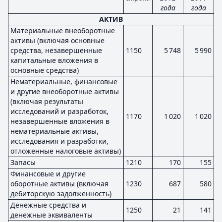
года
года
АКТИВ
Материальные внеоборотные
активы (включая основные
средства, незавершенные
1150
5 748
5 990
капитальные вложения в
основные средства)
Нематериальные, финансовые
и другие внеоборотные активы
(включая результаты
исследований и разработок,
1170
1 020
1 020
незавершенные вложения в
нематериальные активы,
исследования и разработки,
отложенные налоговые активы)
Запасы
1210
170
155
Финансовые и другие
оборотные активы (включая
1230
687
580
дебиторскую задолженность)
Денежные средства и
1250
21
141
денежные эквиваленты