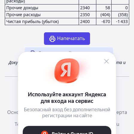
расходы)
Прочие доходы
2340
58
0
Прочие расходы
2350
(404)
(358)
Чистая прибыль (убыток)
2400
-670
-1 433
Напечатать
Другая случайная отчетность
Документ получен из открытых источников Росстата и
Федеральной налоговой службы России
Мне повезёт!
Справочная
Телеграм канал о сервисе
Основания размещения информации
Оферта
Тема:
Как в системе
mail@e-ecolog.ru