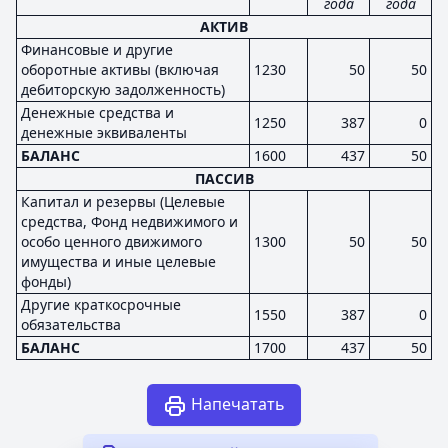
года
года
АКТИВ
Финансовые и другие
оборотные активы (включая
1230
50
50
дебиторскую задолженность)
Денежные средства и
1250
387
0
денежные эквиваленты
БАЛАНС
1600
437
50
ПАССИВ
Капитал и резервы (Целевые
средства, Фонд недвижимого и
особо ценного движимого
1300
50
50
имущества и иные целевые
фонды)
Другие краткосрочные
1550
387
0
обязательства
БАЛАНС
1700
437
50
Напечатать